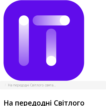
На передодні Світлого свята…
На передодні Світлого