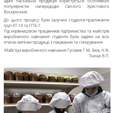
адже пасхальна продукція користується особливою
популярністю напередодні Світлого Христового
Воскресіння.
До цього процесу були залучені студенти-практиканти
груп ХТ-10 та ПТБ-7.
Під керівництвом працівників підприємства та майстрів
виробничого навчання студенти були задіяні на всіх
етапах випічки продукції, її пакування та стікерування.
Майстри виробничого навчання Гусевик Г.М, Зиль Н.Ф,
Ткачук В.П.