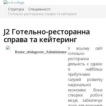
Структура
Спеціальності
Готельно-ресторанна справа та кейтеринг
J2 Готельно-ресторанна
справа та кейтеринг
У всьому світі
готельно-
ресторанна
діяльність є однією
із найбільш
прибуткових
галузей розвитку
національної
економіки. Вона
створює робочі
місця, забезпечує
дохід для власників