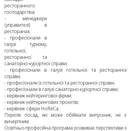
ресторанного
господарства;
- менеджери
(управителі) в
ресторанах;
- професіонали в
галузі туризму,
готельної,
ресторанної та
санаторно-курортної справи;
- професіонали в галузі готельної та ресторанної
справи;
- професіонали із готельної та ресторанної справи;
- професіонали в галузі санаторно-курортної справи;
- керівник кейтерингової фірми;
- керівник кейтерингових проєктів;
- керівник сфери HoReCa.
Перелік посад, які може обіймати випускник, не є
вичерпним.
Освітньо-професійна програма розвиває перспективи з