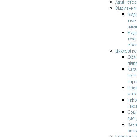
Адміністра
Відділення
Відд
техн
адмі
Відд
техн
обсл
Циклові ком
Облі
підп
Харч
готе
спр
Прир
мате
Інфо
інже
Соці
дисц
Захи
вих
Спеціальн