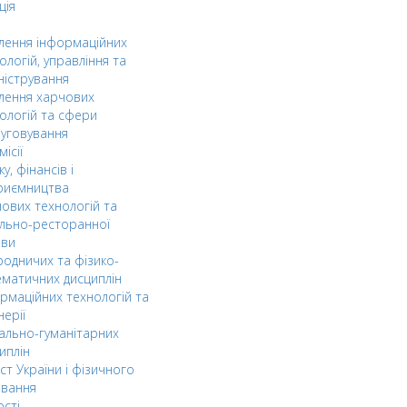
ція
ілення інформаційних
ологій, управління та
ністрування
ілення харчових
ологій та сфери
уговування
ісії
ку, фінансів і
риємництва
ових технологій та
льно-ресторанної
ави
одничих та фізико-
матичних дисциплін
рмаційних технологій та
нерії
ально-гуманітарних
иплін
ст України і фізичного
овання
ості