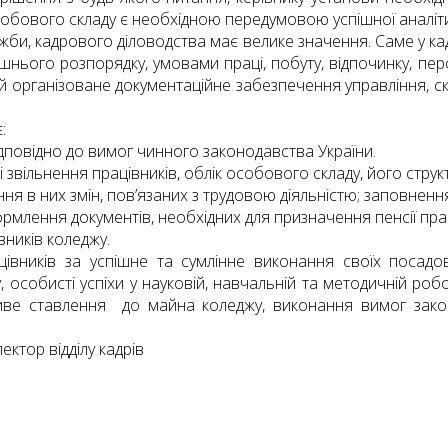
у особового складу є необхідною передумовою успішної аналі
ужби, кадрового діловодства має велике значення. Саме у 
шнього розпорядку, умовами праці, побуту, відпочинку, пе
у ній організоване документаційне забезпечення управління,
:
ідповідно до вимог чинного законодавства України.
звільнення працівників, облік особового складу, його структ
я в них змін, пов’язаних з трудовою діяльністю; заповнення,
рмлення документів, необхідних для призначення пенсії пра
вників коледжу.
івників за успішне та сумлінне виконання своїх посадов
 особисті успіхи у науковій, навчальній та методичній робот
ливе ставлення до майна коледжу, виконання вимог зак
ктор відділу кадрів