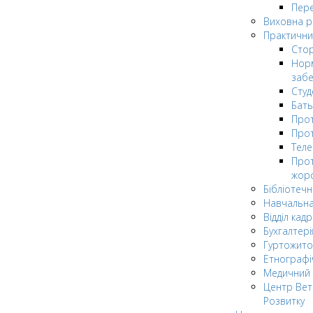
Пере
Виховна 
Практични
Стор
Нор
заб
Сту
Бат
Прот
Прот
Теле
Прот
жор
Бібліотечн
Навчальна
Відділ кадр
Бухгалтері
Гуртожито
Етнографі
Медичний 
Центр Вет
Розвитку