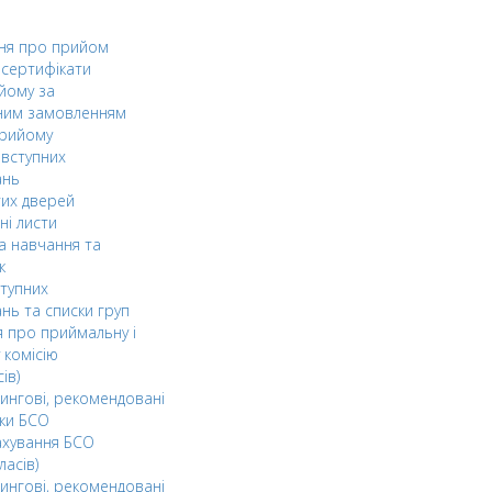
ня про прийом
а сертифікати
йому за
ним замовленням
прийому
вступних
ань
тих дверей
ні листи
а навчання та
к
ступних
нь та списки груп
 про приймальну і
 комісію
ів)
ингові, рекомендовані
ки БСО
ахування БСО
ласів)
ингові, рекомендовані