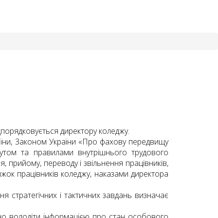
ідпорядковується директору коледжу.
раїни, Законом України «Про фахову передвищу
тутом та правилами внутрішнього трудового
 прийому, переводу і звільнення працівників,
ижок працівників коледжу, наказами директора
ня стратегічних і тактичних завдань визначає
дно володіти інформацією про стан особового