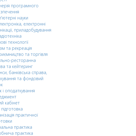
нерія програмного
езпечення
'ютерні науки
лектроніка, електронні
нікації, приладобудування
адіотехніка
ові технології
зм та рекреація
риємництво та торгівля
ельно-ресторанна
ва та кейтеринг
нси, банківська справа,
хування та фондовий
ок
к і оподаткування
еджмент
й кабінет
 підготовка
нізація практичної
отовки
альна практика
обнича практика