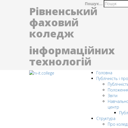
Пошук...
Рівненський
фаховий
коледж
інформаційних
технологій
Головна
Публічність і пр
Публічніст
Положенн
Звіти
Навчально
центр
Публ
Структура
Про колед