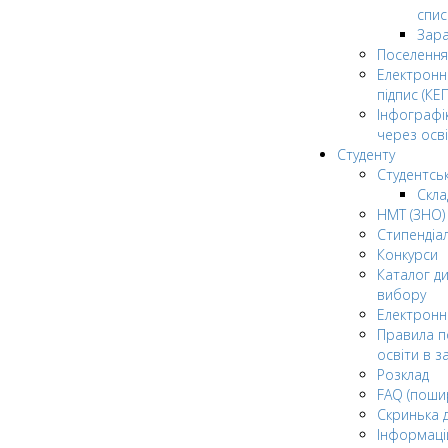
спис
Зар
Поселення
Електрон
підпис (КЕП
Інфографі
через осві
Студенту
Студентсь
Скла
НМТ (ЗНО)
Стипендіа
Конкурси
Каталог ди
вибору
Електронн
Правила п
освіти в з
Розклад
FAQ (поши
Скринька 
Інформаці