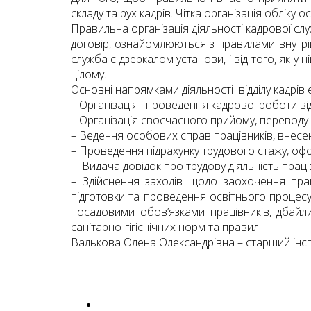
складу та рух кадрів. Чітка організація облік
Правильна організація діяльності кадрової сл
договір, ознайомлюються з правилами внутрі
служба є дзеркалом установи, і від того, як 
цілому.
Основні напрямками діяльності відділу кадрів є
– Організація і проведення кадрової роботи в
– Організація своєчасного прийому, переводу і 
– Ведення особових справ працівників, внесенн
– Проведення підрахунку трудового стажу, офо
– Видача довідок про трудову діяльність праці
– Здійснення заходів щодо заохочення прац
підготовки та проведення освітнього процесу,
посадовими обов’язками працівників, дбай
санітарно-гігієнічних норм та правил.
Валькова Олена Олександрівна – старший інспе