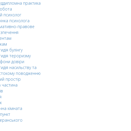
ддипломна практика
робота
й психолог
інка психолога
мативно-правове
езпечення
дентам
ькам
идія булінгу
идія тероризму
фони довіри
идія насильству та
стокому поводженню
ий простір
 частина
ів
я
к
чна кімната
пункт
еранського