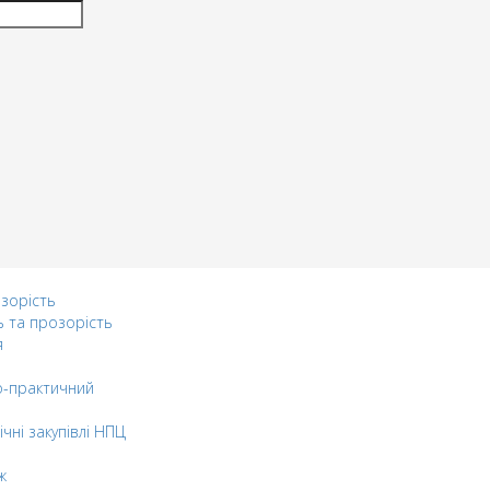
озорість
ь та прозорість
я
-практичний
ічні закупівлі НПЦ
ж