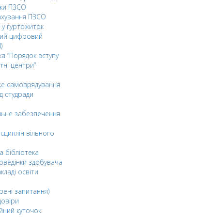
ки ПЗСО
ахування ПЗСО
 у гуртожиток
ний цифровий
)
ка “Порядок вступу
тні центри”
ке самоврядування
д студради
льне забезпечення
сциплін вільного
а бібліотека
оведінки здобувача
акладі освіти
рені запитання)
довіри
йний куточок