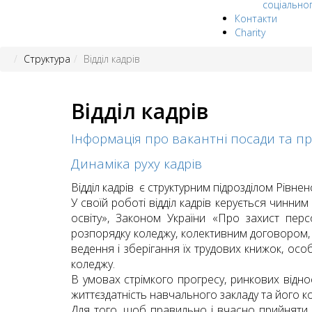
соціально
Контакти
Charity
Структура
Відділ кадрів
Відділ кадрів
Інформація про вакантні посади та п
Динаміка руху кадрів
Відділ кадрів є структурним підрозділом Рівн
У своїй роботі відділ кадрів керується чинн
освіту», Законом України «Про захист пер
розпорядку коледжу, колективним договором, 
ведення і зберігання їх трудових книжок, ос
коледжу.
В умовах стрімкого прогресу, ринкових відно
життєздатність навчального закладу та його к
Для того, щоб правильно і вчасно прийняти 