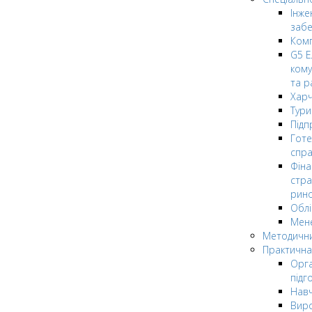
Інже
заб
Комп
G5 Е
кому
та р
Харч
Тури
Підп
Гот
спра
Фіна
стра
рин
Облі
Мен
Методични
Практична
Орга
підг
Навч
Вир