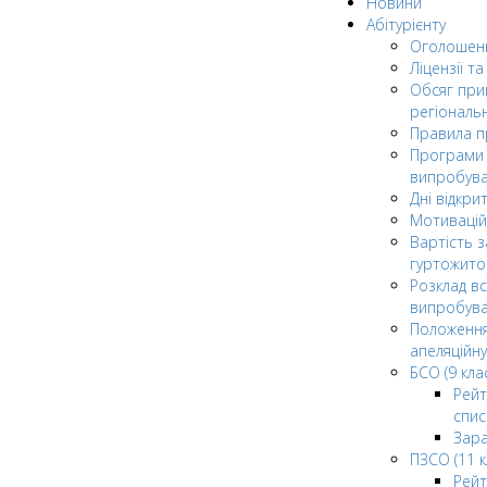
Новини
Абітурієнту
Оголошен
Ліцензії т
Обсяг при
регіональ
Правила 
Програми 
випробув
Дні відкри
Мотивацій
Вартість з
гуртожито
Розклад в
випробува
Положення
апеляційну
БСО (9 клас
Рейт
спис
Зар
ПЗСО (11 к
Рейт