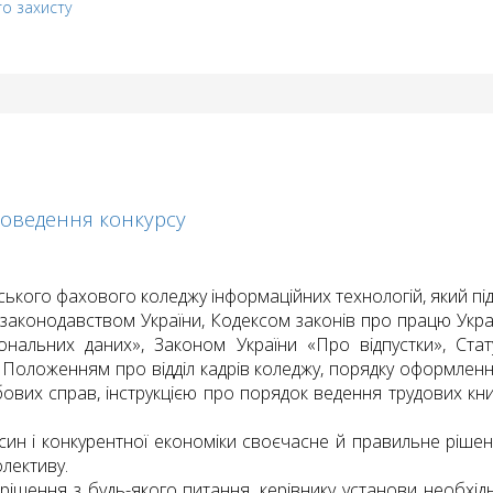
го захисту
роведення конкурсу
енського фахового коледжу інформаційних технологій, який п
им законодавством України, Кодексом законів про працю Ук
сональних даних», Законом України «Про відпустки», Ста
Положенням про відділ кадрів коледжу, порядку оформлення,
обових справ, інструкцією про порядок ведення трудових кн
син і конкурентної економіки своєчасне й правильне рішен
олективу.
рішення з будь-якого питання, керівнику установи необхі