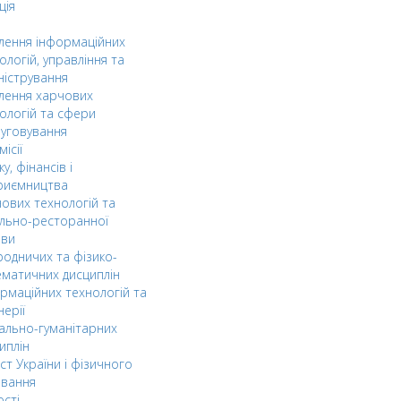
ція
ілення інформаційних
ологій, управління та
ністрування
ілення харчових
ологій та сфери
уговування
ісії
ку, фінансів і
риємництва
ових технологій та
льно-ресторанної
ави
одничих та фізико-
матичних дисциплін
рмаційних технологій та
нерії
ально-гуманітарних
иплін
ст України і фізичного
овання
ості