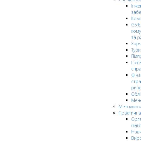
Інже
заб
Комп
G5 Е
кому
та р
Харч
Тури
Підп
Гот
спра
Фіна
стра
рин
Облі
Мен
Методични
Практична
Орга
підг
Навч
Вир