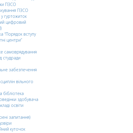
ки ПЗСО
ахування ПЗСО
 у гуртожиток
ний цифровий
)
ка “Порядок вступу
тні центри”
ке самоврядування
д студради
льне забезпечення
сциплін вільного
а бібліотека
оведінки здобувача
акладі освіти
рені запитання)
довіри
йний куточок