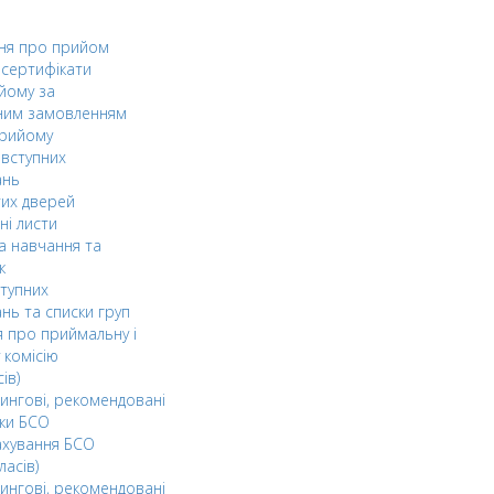
ня про прийом
а сертифікати
йому за
ним замовленням
прийому
вступних
ань
тих дверей
ні листи
а навчання та
к
ступних
нь та списки груп
 про приймальну і
 комісію
ів)
ингові, рекомендовані
ки БСО
ахування БСО
ласів)
ингові, рекомендовані