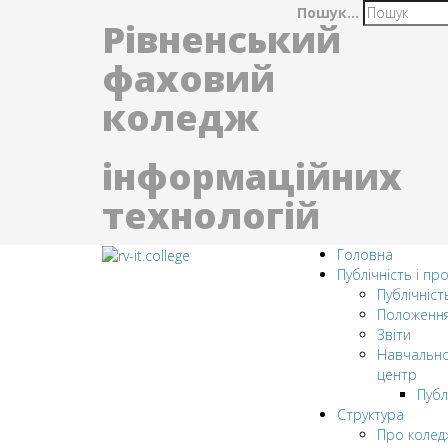
Пошук...
Рівненський
фаховий
коледж
інформаційних
технологій
Головна
Публічність і пр
Публічніст
Положенн
Звіти
Навчально
центр
Публ
Структура
Про колед