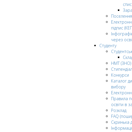
спис
Зар
Поселення
Електрон
підпис (КЕП
Інфографі
через осві
Студенту
Студентсь
Скла
НМТ (ЗНО)
Стипендіа
Конкурси
Каталог ди
вибору
Електронн
Правила п
освіти в з
Розклад
FAQ (поши
Скринька 
Інформаці