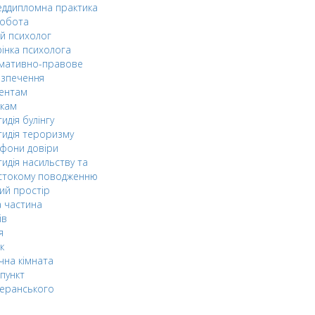
ддипломна практика
робота
й психолог
інка психолога
мативно-правове
езпечення
дентам
ькам
идія булінгу
идія тероризму
фони довіри
идія насильству та
стокому поводженню
ий простір
 частина
ів
я
к
чна кімната
пункт
еранського