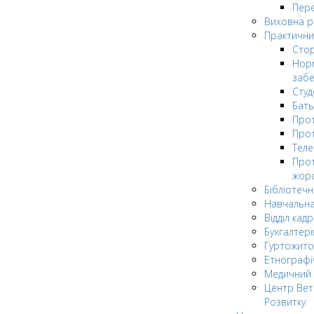
Пере
Виховна 
Практични
Стор
Нор
заб
Сту
Бат
Прот
Прот
Теле
Прот
жор
Бібліотечн
Навчальна
Відділ кадр
Бухгалтері
Гуртожито
Етнографі
Медичний 
Центр Вет
Розвитку