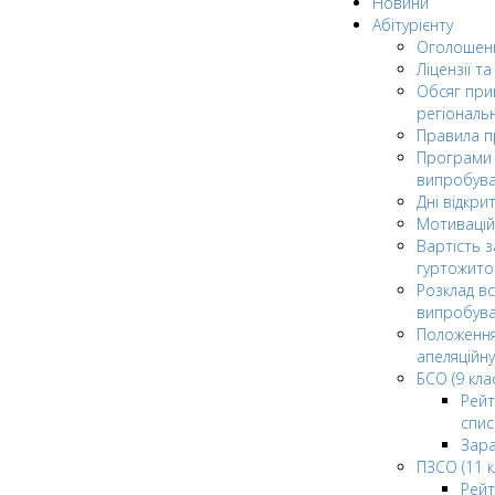
Новини
Абітурієнту
Оголошен
Ліцензії т
Обсяг при
регіональ
Правила 
Програми 
випробув
Дні відкри
Мотивацій
Вартість з
гуртожито
Розклад в
випробува
Положення
апеляційну
БСО (9 клас
Рейт
спис
Зар
ПЗСО (11 к
Рейт