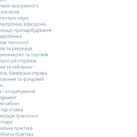
нерія програмного
езпечення
'ютерні науки
лектроніка, електронні
нікації, приладобудування
адіотехніка
ові технології
зм та рекреація
риємництво та торгівля
ельно-ресторанна
ва та кейтеринг
нси, банківська справа,
хування та фондовий
ок
к і оподаткування
еджмент
й кабінет
 підготовка
нізація практичної
отовки
альна практика
обнича практика