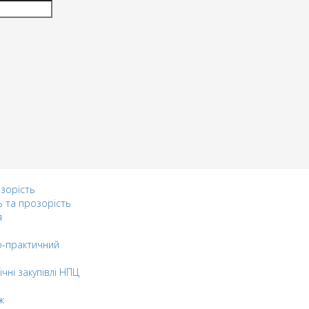
озорість
ь та прозорість
я
-практичний
ічні закупівлі НПЦ
ж