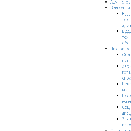
Адміністра
Відділення
Відд
техн
адмі
Відд
техн
обсл
Циклові ком
Облі
підп
Харч
готе
спр
Прир
мате
Інфо
інже
Соці
дисц
Захи
вих
Спеціальн