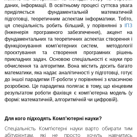
даних, інформації. В освітньому процесі суттєва увага
приділяється фундаментальній математичній
підготовці, теоретичним аспектам інформатики. Тобто,
ця спеціальність робить більший, у порівнянні з
ІПЗ
(Інженерія програмного забезпечення), акцент на
фундаментальних та теоретичних аспектах створення і
функціонування комп'ютерних систем, методології
проєктування та створення програмних рішень
прикладних задач. Основою спеціальності є науки про
обчислення та алгоритми. Вона містить досить багато
математики, яка надає аналітичності у підготовці, готує
до іншої парадигми ІТ-роботи у порівнянні з класичною
розробкою. Це парадигма полягає в тому, що кінцевим
результатом роботи фахівця є комп’ютерна модель (у
формі: математичній, алгоритмічній чи цифровій).
Для кого підходять Комп'ютерні науки?
Спеціальність Комп’ютерні науки варто обирати тим
абітурієнтам, які не просто хочуть навчитись