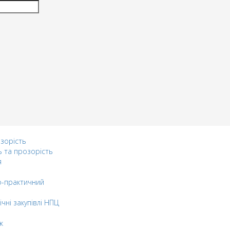
озорість
ь та прозорість
я
-практичний
ічні закупівлі НПЦ
ж