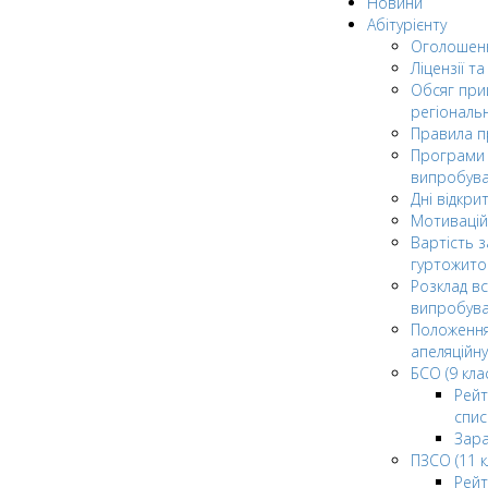
Новини
Абітурієнту
Оголошен
Ліцензії т
Обсяг при
регіональ
Правила 
Програми 
випробув
Дні відкри
Мотивацій
Вартість з
гуртожито
Розклад в
випробува
Положення
апеляційну
БСО (9 клас
Рейт
спис
Зар
ПЗСО (11 к
Рейт