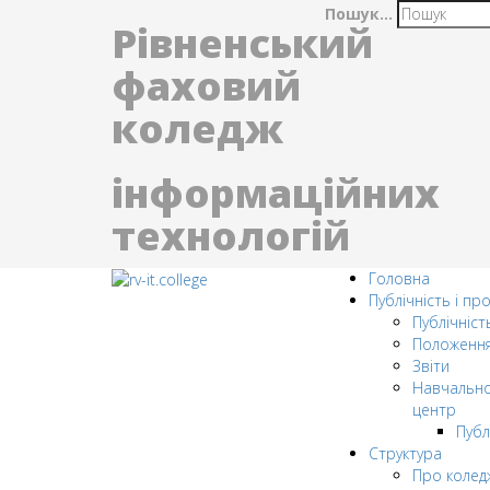
Пошук...
Рівненський
фаховий
коледж
інформаційних
технологій
Головна
Публічність і пр
Публічніст
Положенн
Звіти
Навчально
центр
Публ
Структура
Про колед