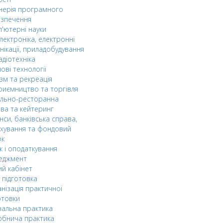
нерія програмного
езпечення
'ютерні науки
лектроніка, електронні
нікації, приладобудування
адіотехніка
ові технології
зм та рекреація
риємництво та торгівля
ельно-ресторанна
ва та кейтеринг
нси, банківська справа,
хування та фондовий
ок
к і оподаткування
еджмент
й кабінет
 підготовка
нізація практичної
отовки
альна практика
обнича практика