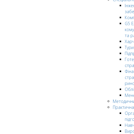
Інже
заб
Комп
G5 Е
кому
та р
Харч
Тури
Підп
Гот
спра
Фіна
стра
рин
Облі
Мен
Методични
Практична
Орга
підг
Навч
Вир