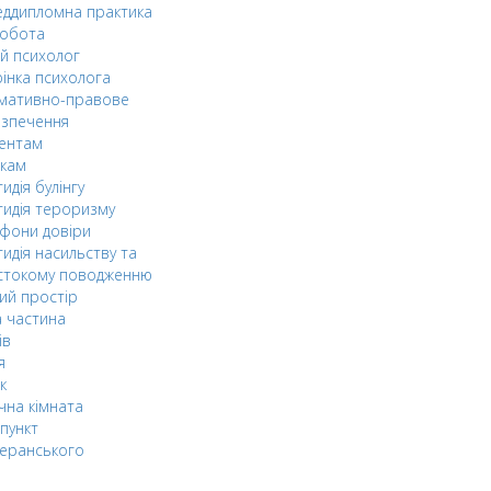
ддипломна практика
робота
й психолог
інка психолога
мативно-правове
езпечення
дентам
ькам
идія булінгу
идія тероризму
фони довіри
идія насильству та
стокому поводженню
ий простір
 частина
ів
я
к
чна кімната
пункт
еранського