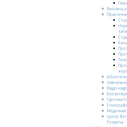
Пере
Виховна 
Практични
Стор
Нор
заб
Сту
Бат
Прот
Прот
Теле
Прот
жор
Бібліотечн
Навчальна
Відділ кадр
Бухгалтері
Гуртожито
Етнографі
Медичний 
Центр Вет
Розвитку