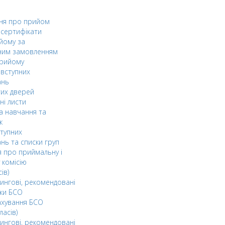
ня про прийом
а сертифікати
йому за
ним замовленням
прийому
вступних
ань
тих дверей
ні листи
а навчання та
к
ступних
нь та списки груп
 про приймальну і
 комісію
ів)
ингові, рекомендовані
ки БСО
ахування БСО
ласів)
ингові, рекомендовані