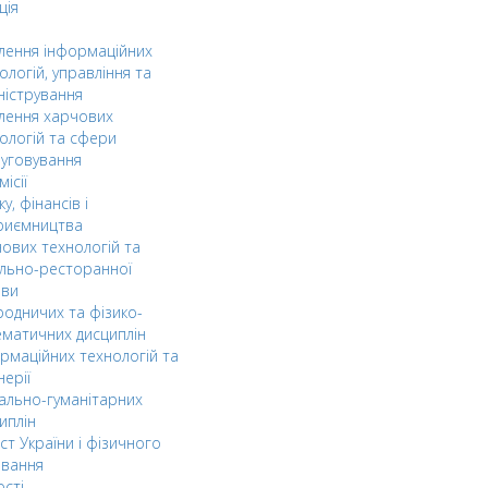
ція
ілення інформаційних
ологій, управління та
ністрування
ілення харчових
ологій та сфери
уговування
ісії
ку, фінансів і
риємництва
ових технологій та
льно-ресторанної
ави
одничих та фізико-
матичних дисциплін
рмаційних технологій та
нерії
ально-гуманітарних
иплін
ст України і фізичного
овання
ості