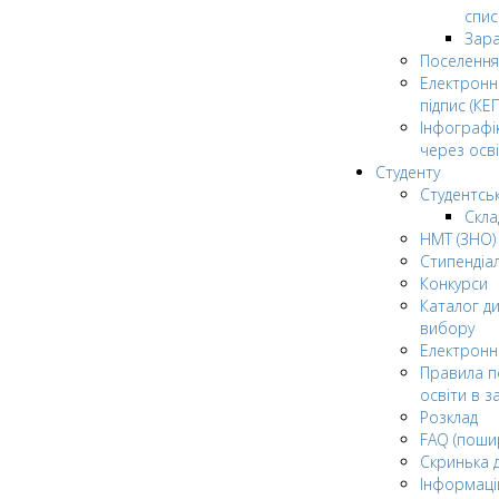
спис
Зар
Поселення
Електрон
підпис (КЕП
Інфографі
через осві
Студенту
Студентсь
Скла
НМТ (ЗНО)
Стипендіа
Конкурси
Каталог ди
вибору
Електронн
Правила п
освіти в з
Розклад
FAQ (поши
Скринька 
Інформаці