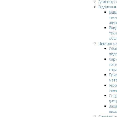
Адміністра
Відділення
Відд
техн
адмі
Відд
техн
обсл
Циклові ком
Облі
підп
Харч
готе
спр
Прир
мате
Інфо
інже
Соці
дисц
Захи
вих
Спеціальн