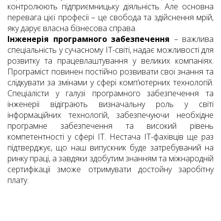
контролюють підприємницьку діяльність. Але основна
перевага цієї професії – це свобода та здійснення мрій,
яку дарує власна бізнесова справа.
Інженерія програмного забезпечення
– важлива
спеціальність у сучасному ІТ-світі, надає можливості для
розвитку та працевлаштування у великих компаніях.
Програміст повинен постійно розвивати свої знання та
слідкувати за змінами у сфері комп’ютерних технологій.
Спеціалісти у галузі програмного забезпечення та
інженерії відіграють визначальну роль у світі
інформаційних технологій, забезпечуючи необхідне
програмне забезпечення та високий рівень
компетентності у сфері ІТ. Нестача ІТ-фахівців ще раз
підтверджує, що наш випускник буде затребуваний на
ринку праці, а завдяки здобутим знанням та міжнародній
сертифікації зможе отримувати достойну заробітну
плату.