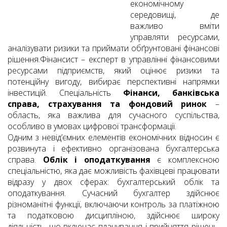
економічному
середовищі, де
важливо вміти
управляти ресурсами,
аналізувати ризики та приймати обґрунтовані фінансові
рішення.Фінансист – експерт в управлінні фінансовими
ресурсами підприємств, який оцінює ризики та
потенційну вигоду, вибирає перспективні напрямки
інвестицій. Спеціальність
Фінанси, банківська
справа, страхування та фондовий ринок
–
область, яка важлива для сучасного суспільства,
особливо в умовах цифрової трансформації.
Одним з невід’ємних елементів економічних відносин є
розвинута і ефективно організована бухгалтерська
справа.
Облік і оподаткування
є комплексною
спеціальністю, яка дає можливість фахівцеві працювати
відразу у двох сферах: бухгалтерський облік та
оподаткування. Сучасний бухгалтер здійснює
різноманітні функції, включаючи контроль за платіжною
та податковою дисципліною, здійснює широку
діяльність, що включає планування і прийняття рішень,