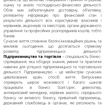
оцінку та аналіз господарсько-фінансової діяльності.
Облік має забезпечувати достовірну, об’єктивну,
релевантну інформацію про фінансовий стан і
результати діяльності всіх користувачів: власників і
керівників, акціонерів та інвесторів, органи державного
управління та професійних розпорядників коштів, тобто
банків.
Сучасне життя сповнене безлічі інноваційних рішень та
викликів сьогодення, що досягається стрімкому
розвитку підприємницької діяльності.
Підприємництво та торгівля
– спеціальність бізнес-
спрямування, яка об’єднує знання, уміння та практичні
навички для успішної підприємницької та торговельної
діяльності. Підприємництво – це мейнстрім сучасних
цивілізованих країн, спосіб життя. Випускники
отримують широкі можливості і багато шансів
працювати в бізнесі: Start-Uper, девелопер,
антикризовий менеджер, керівник малого, середнього
бізнесу чи великого бізнесу, приватний підприємець,
державний службовець в органах, які регулюють та