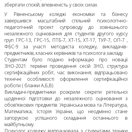
зберігати спокій, впевненість у своїх силах.
У Рівненському коледжі економіки та бізнесу
завершився масштабний спільний психологічно-
педагогічний проект супроводу до зовнішнього
незалежного оцінювання для студентів другого курсу
груп ГРС-13, ГРС-15, ПТБ-7, ХТ-15, ХТ-17, ТУР-7, ОП-7 ,
ФБС-9 за участі методиста коледжу, викладачів-
предметників, класних керівників та психолога закладу.
Студентам було подано інформацію про новації
ЗНО-2021: терміни проведення сесій ЗНО, структура
сертифікаційних робіт, час виконання; відпрацьовано
технічні особливості оформлення сертифікаційної
роботи ( бланки А,Б,В).
Викладачі-предметники розкрили секрети ретельної
щоденної підготовки до незалежного оцінювання з
обов’язкових предметів: Українська мова та Література,
Математика, Історія України, що неодмінно стане
запорукою успішного складання останнього в
майбутньому.
Психолог коледжу відпрацювала з студентами техніки