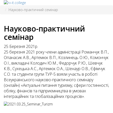
Науково-практичний семінар
Науково-практичний
семінар
25 Березня 2021р.
25 березня 2021 року члени адміністрації Романчук В.П.,
Опанасик А.В., Артемюк В.П., Козлинець О.Ю., Комончук
О.І., викладачі Колодич Ю.М., Федорчук Р.Ю., Шевчук
К.В., Сухецька А.С., Артемюк О.А., Шенаур О.В., Єфімчук
С.О. та студенти групи ТУР-5 взяли участь в роботі
Всеукраїнського науково-практичного семінару
(онлайн) «Актуальні питання туризму, сфери гостинності,
обліку, фінансів та підприємництва в умовах
інтеграційних та глобалізаційних процесів».