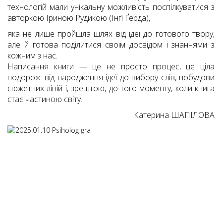
технологій мали унікальну можливість поспілкуватися з
авторкою Іриною Рудикою (Інґі Ґерда),
яка не лише пройшла шлях від ідеї до готового твору,
але й готова поділитися своїм досвідом і знаннями з
кожним з нас.
Написання книги — це не просто процес, це ціла
подорож: від народження ідеї до вибору слів, побудови
сюжетних ліній і, зрештою, до того моменту, коли книга
стає частиною світу.
Катерина ШАПІЛОВА