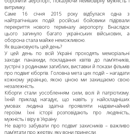
боронити аеропорт, показуючи неймовірну мужність і
витримку.
Саме 16 січня 2015 року відбулася одна з
найтрагічніших подій: російські бойовики підірвали
перекриття нового терміналу аеропорту. Внаслідок
цього загинуло багато українських військових, а
оборона стала майже неможливою.
Як вшановують цей день?
У цей день по всій Україні проходять меморіальні
заходи: панахиди, покладання квітів до пам’ятників,
зустрічі з родинами загиблих, виставки й покази фільмів
про подвиг кіборгів. Головна мета цих подій – нагадати
кожному українцю, якою ціною ми захищаємо свою
незалежність.
Кіборги стали уособленням сили, волі й патріотизму.
Їхній приклад нагадує, що навіть у найскладніших
умовах людина здатна проявляти надзвичайний
героїзм. Їхні історії розповідають про людяність,
мужність і віру в Україну.
Не варто забувати про подвиг захисників – важливо
пам’ятати про жертву, яку вони принесли.