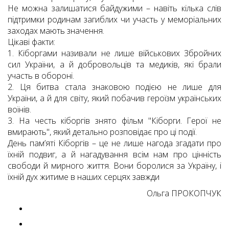
Не можна залишатися байдужими – навіть кілька слів
підтримки родинам загиблих чи участь у меморіальних
заходах мають значення.
Цікаві факти:
1. Кіборгами називали не лише військових Збройних
сил України, а й добровольців та медиків, які брали
участь в обороні.
2. Ця битва стала знаковою подією не лише для
України, а й для світу, який побачив героїзм українських
воїнів.
3. На честь кіборгів знято фільм "Кіборги. Герої не
вмирають", який детально розповідає про ці події.
День пам’яті Кіборгів – це не лише нагода згадати про
їхній подвиг, а й нагадування всім нам про цінність
свободи й мирного життя. Вони боролися за Україну, і
їхній дух житиме в наших серцях завжди
Ольга ПРОКОПЧУК