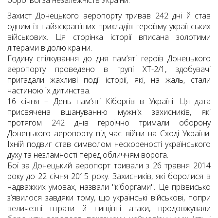
боротьбі за незалежність України.
Захист Донецького аеропорту тривав 242 дні й став
одним із найяскравіших прикладів героїзму українських
військових. Ця сторінка історії вписана золотими
літерами в долю країни.
Годину спілкування до дня памʼяті героїв Донецького
аеропорту проведено в групі ХТ-2/1, здобувачі
пригадали жахливі події історії, які, на жаль, стали
частиною їх дитинства.
16 січня – День пам’яті Кіборгів в Україні. Ця дата
присвячена вшануванню мужніх захисників, які
протягом 242 днів героїчно тримали оборону
Донецького аеропорту під час війни на Сході України.
Їхній подвиг став символом нескореності українського
духу та незламності перед обличчям ворога.
Бої за Донецький аеропорт тривали з 26 травня 2014
року до 22 січня 2015 року. Захисників, які боролися в
надважких умовах, назвали "кіборгами". Це прізвисько
з’явилося завдяки тому, що українські військові, попри
величезні втрати й нищівні атаки, продовжували