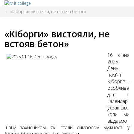
«Кіборги» вистояли, не встояв бетон»
«Кіборги» вистояли, не
встояв бетон»
16 січня
2025
День
пам’яті
Кіборгів –
особлива
дата в
календарі
українців,
коли ми
віддаємо
шану захисникам, які стали символом мужності у