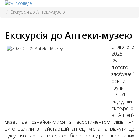
Екскурсія до Аптеки-музею
Екскурсія до Аптеки-музею
5 лютого
2025
05
лютого
здобувачі
освіти
групи
ТР-2/1
відвідали
екскурсію
в Аптеці-
музеї, де ознайомилися з асортиментом ліків які
виготовляли в найстарішій аптеці міста та відчути це
відлуння старої аптеки, яке збереглося у реставрованих