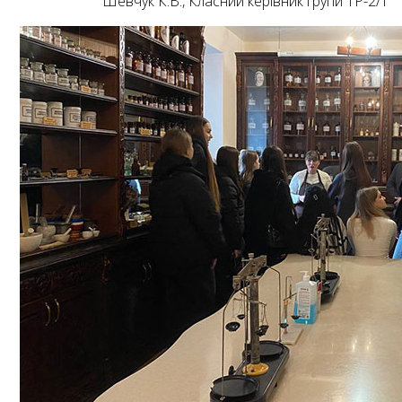
Шевчук К.В., Класний керівник групи ТР-2/1