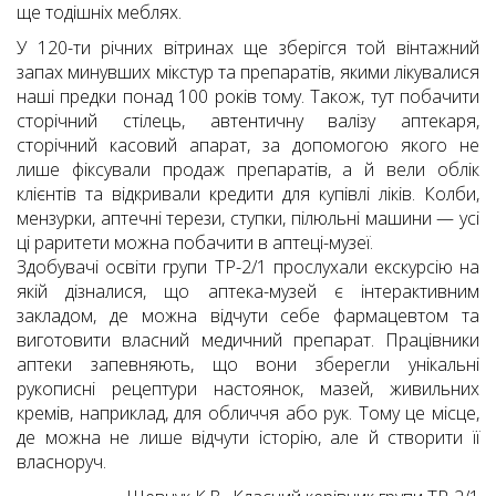
ще тодішніх меблях.
У 120-ти річних вітринах ще зберігся той вінтажний
запах минувших мікстур та препаратів, якими лікувалися
наші предки понад 100 років тому. Також, тут побачити
сторічний стілець, автентичну валізу аптекаря,
сторічний касовий апарат, за допомогою якого не
лише фіксували продаж препаратів, а й вели облік
клієнтів та відкривали кредити для купівлі ліків. Колби,
мензурки, аптечні терези, ступки, пілюльні машини — усі
ці раритети можна побачити в аптеці-музеї.
Здобувачі освіти групи ТР-2/1 прослухали екскурсію на
якій дізналися, що аптека-музей є інтерактивним
закладом, де можна відчути себе фармацевтом та
виготовити власний медичний препарат. Працівники
аптеки запевняють, що вони зберегли унікальні
рукописні рецептури настоянок, мазей, живильних
кремів, наприклад, для обличчя або рук. Тому це місце,
де можна не лише відчути історію, але й створити її
власноруч.