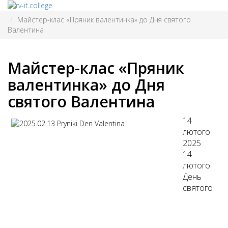
Майстер-клас «Пряник валентинка» до Дня святого
Валентина
Майстер-клас «Пряник
валентинка» до Дня
святого Валентина
14
лютого
2025
14
лютого
День
святого