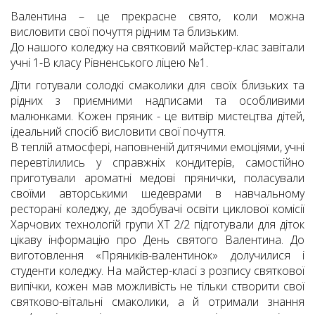
Валентина – це прекрасне свято, коли можна
висловити свої почуття рідним та близьким.
До нашого коледжу на святковий майстер-клас завітали
учні 1-В класу Рівненського ліцею №1.
Діти готували солодкі смаколики для своїх близьких та
рідних з приємними надписами та особливими
малюнками. Кожен пряник - це витвір мистецтва дітей,
ідеальний спосіб висловити свої почуття.
В теплій атмосфері, наповненій дитячими емоціями, учні
перевтілились у справжніх кондитерів, самостійно
приготували ароматні медові прянички, поласували
своїми авторськими шедеврами в навчальному
ресторані коледжу, де здобувачі освіти циклової комісії
Харчових технологій групи ХТ 2/2 підготували для діток
цікаву інформацію про День святого Валентина. До
виготовлення «Пряників-валентинок» долучилися і
студенти коледжу. На майстер-класі з розпису святкової
випічки, кожен мав можливість не тільки створити свої
святково-вітальні смаколики, а й отримали знання