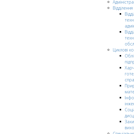
Адміністра
Відділення
Відд
техн
адмі
Відд
техн
обсл
Циклові ком
Облі
підп
Харч
готе
спр
Прир
мате
Інфо
інже
Соці
дисц
Захи
вих
Спеціальн