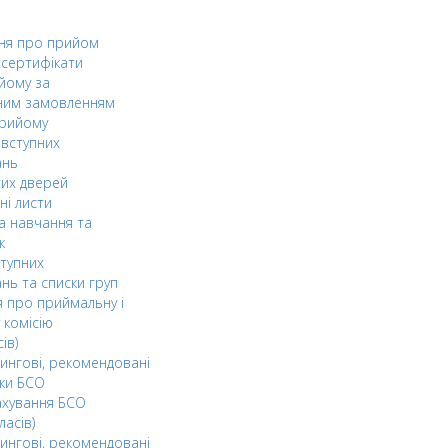
ня про прийом
а сертифікати
йому за
ним замовленням
прийому
вступних
ань
тих дверей
ні листи
а навчання та
к
ступних
нь та списки груп
 про приймальну і
 комісію
ів)
ингові, рекомендовані
ки БСО
ахування БСО
ласів)
ингові, рекомендовані