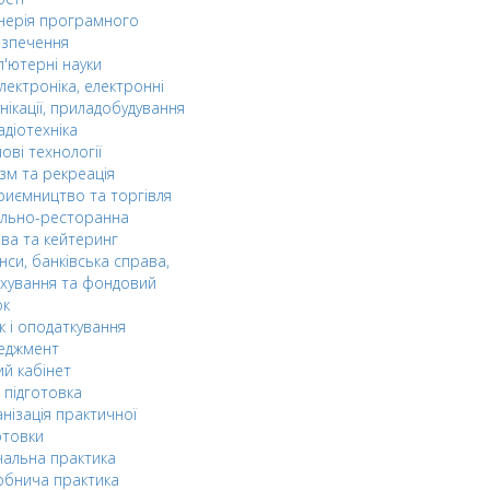
нерія програмного
езпечення
'ютерні науки
лектроніка, електронні
нікації, приладобудування
адіотехніка
ові технології
зм та рекреація
риємництво та торгівля
ельно-ресторанна
ва та кейтеринг
нси, банківська справа,
хування та фондовий
ок
к і оподаткування
еджмент
й кабінет
 підготовка
нізація практичної
отовки
альна практика
обнича практика