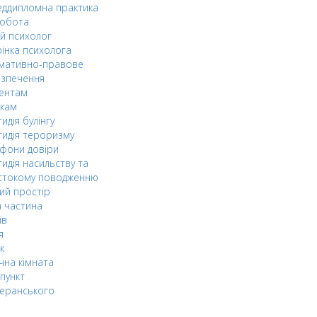
ддипломна практика
робота
й психолог
інка психолога
мативно-правове
езпечення
дентам
ькам
идія булінгу
идія тероризму
фони довіри
идія насильству та
стокому поводженню
ий простір
 частина
ів
я
к
чна кімната
пункт
еранського