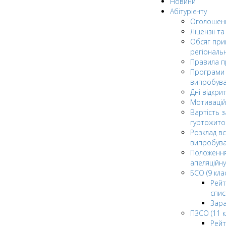
Новини
Абітурієнту
Оголошен
Ліцензії т
Обсяг при
регіональ
Правила 
Програми 
випробув
Дні відкри
Мотивацій
Вартість з
гуртожито
Розклад в
випробува
Положення
апеляційну
БСО (9 клас
Рейт
спис
Зар
ПЗСО (11 к
Рейт