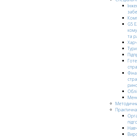
Інже
заб
Комп
G5 Е
кому
та р
Харч
Тури
Підп
Гот
спра
Фіна
стра
рин
Облі
Мен
Методични
Практична
Орга
підг
Навч
Вир