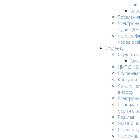
спис
Зар
Поселення
Електрон
підпис (КЕП
Інфографі
через осві
Студенту
Студентсь
Скла
НМТ (ЗНО)
Стипендіа
Конкурси
Каталог ди
вибору
Електронн
Правила п
освіти в з
Розклад
FAQ (поши
Скринька 
Інформаці