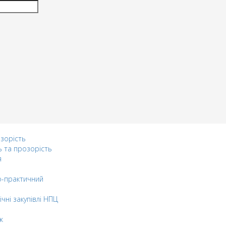
озорість
ь та прозорість
я
-практичний
ічні закупівлі НПЦ
ж