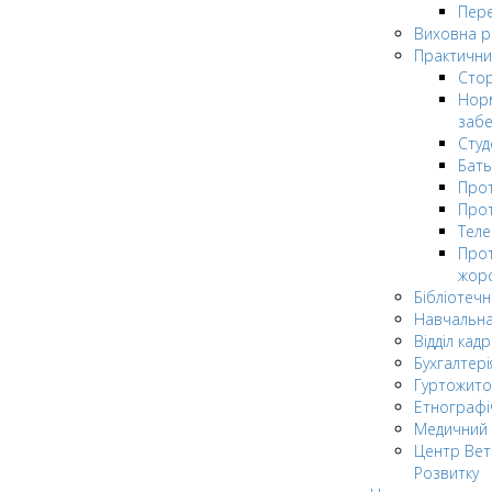
Пере
Виховна 
Практични
Стор
Нор
заб
Сту
Бат
Прот
Прот
Теле
Прот
жор
Бібліотечн
Навчальна
Відділ кадр
Бухгалтері
Гуртожито
Етнографі
Медичний 
Центр Вет
Розвитку