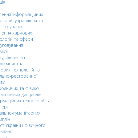
ція
ілення інформаційних
ологій, управління та
ністрування
ілення харчових
ологій та сфери
уговування
ісії
ку, фінансів і
риємництва
ових технологій та
льно-ресторанної
ави
одничих та фізико-
матичних дисциплін
рмаційних технологій та
нерії
ально-гуманітарних
иплін
ст України і фізичного
овання
ості