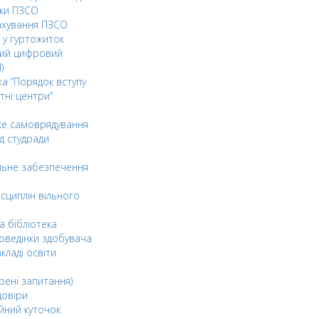
ки ПЗСО
ахування ПЗСО
 у гуртожиток
ний цифровий
)
ка “Порядок вступу
тні центри”
ке самоврядування
д студради
льне забезпечення
сциплін вільного
а бібліотека
оведінки здобувача
акладі освіти
рені запитання)
довіри
йний куточок