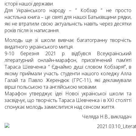
історії нашої держави.
Для Українського народу – ” Кобзар ” не просто
настільна книга – це святі для нашої Батьківщини рядки,
які не втратили свою актуальність навіть через десятки
років після їх написання.
Молодь ще зі школи вивчає багатогранну творчість
видатного українського митця.
9-10 березня 2021 р. відбувся Всеукраїнський
літературний онлайн-марафон, присв’ячений пам’яті
Тараса Шевченка ” Єднаймо душі словом Кобзаря!”, в
якому приймали участь студенти нашого коледжу Алла
Галай та Павло Жерендюк (ГРС-11), які декламували
вірші польською та англійською мовами.
Марафон утверджує ідеї Нової української школи та
засвідчує, що творчість Тараса Шевченка і в XXI столітті
спонукає молодь замислитися над сенсом життя.
Челяда Н.В., викладач