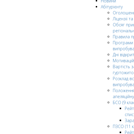
Новини
Абітурієнту
Оголошен
Ліцензії т
Обсяг при
регіональ
Правила 
Програми 
випробув
Дні відкри
Мотивацій
Вартість з
гуртожито
Розклад в
випробува
Положення
апеляційну
БСО (9 клас
Рейт
спис
Зар
ПЗСО (11 к
Рейт