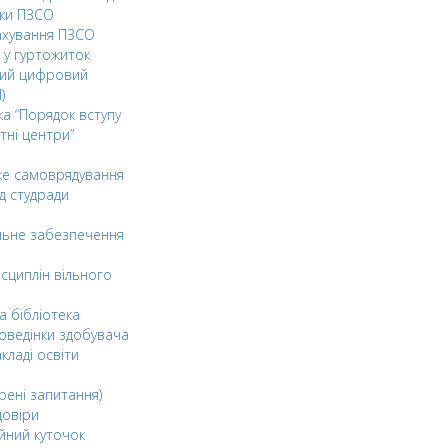
ки ПЗСО
ахування ПЗСО
 у гуртожиток
ний цифровий
)
ка “Порядок вступу
тні центри”
ке самоврядування
д студради
льне забезпечення
сциплін вільного
а бібліотека
оведінки здобувача
акладі освіти
рені запитання)
довіри
йний куточок