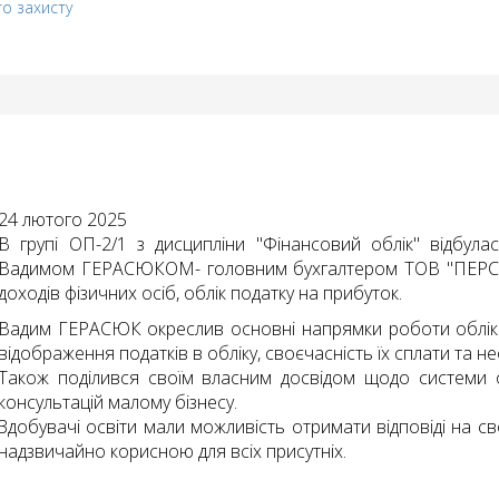
го захисту
24 лютого 2025
В групі ОП-2/1 з дисципліни "Фінансовий облік" відбула
Вадимом ГЕРАСЮКОМ- головним бухгалтером ТОВ "ПЕРСОЛ"
доходів фізичних осіб, облік податку на прибуток.
Вадим ГЕРАСЮК окреслив основні напрямки роботи обліков
відображення податків в обліку, своєчасність їх сплати та н
Також поділився своїм власним досвідом щодо системи 
консультацій малому бізнесу.
Здобувачі освіти мали можливість отримати відповіді на сво
надзвичайно корисною для всіх присутніх.