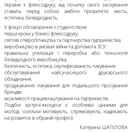
України з флексодруку, від початку свого заснування
ставить перед собою амбітні пріоритети: якість,
естетика, безвідходність.
У фокусі обговорення з студентством:
перші кроки у бізнесі флексодруку;
світові співробітництва та партнерства підприємства;
виробництво в умовах війни та допомога ЗСУ;
правильна утилізація і переробка або технологія
безвідходного виробництва;
безпечність, естетика, сертифікованість пакування;
обслуговування найсучаснішого друкарського
обладнання;
продукування пакування для подальшого просування
брендів;
можливості працевлаштування на підприємстві.
Подібні зустрічі-екскурси є особливо цінними для
молоді, оскільки мотивують, спрямовують, надихають
на розвиток в обраній професії.
Катерина ШАПІЛОВА