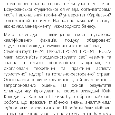
готельно-ресторанна справа взяли участь у І етапі
Всеукраїнської студентської олімпіади, організаторами
якої є Національний технічний університет «Харківський
політехнічний інститут» Навчально-науковий інститут
економіки, менеджменту і міжнародного бізнесу.
Мета олімпіади - підвищення якості підготовки
кваліфікованих фахівців, пошуку обдарованої
студентської молоді, стимулювання їх творчої праці.
Студенти груп: ТР-2/1, ТУР-3/1, ГРС-2/1, ГРС-3/1, ГРС-3/2
мали можливість продемонструвати свої навички та
знання в кількох різноманітних завданнях, які
охоплювали теоретичні та практичні аспекти
туристичної індустрії та готельно-ресторанної справи.
Оцінювалися не лише креативність, а й реалістичність
запропонованих рішень. На основі результатів
олімпіади, яку підготували та провели викладачі: Юлія
Колодич та Катерина Шевчук було обрано найкращі
роботи, що вражали глибиною знань, аналітичними
здібностями та креативністю. Ці роботи були відібрані
та відправлені до участі у наступному етапі. Бажаємо