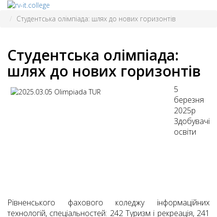
Студентська олімпіада: шлях до нових горизонтів
Студентська олімпіада:
шлях до нових горизонтів
5
березня
2025р
Здобувачі
освіти
Рівненського фахового коледжу інформаційних
технологій, спеціальностей: 242 Туризм і рекреація, 241