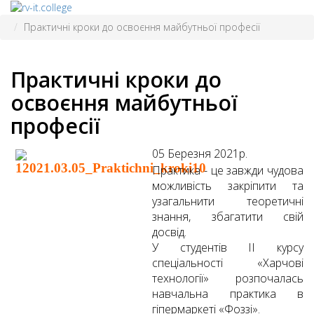
Практичні кроки до освоєння майбутньої професії
Практичні кроки до
освоєння майбутньої
професії
05 Березня 2021р.
Практика - це завжди чудова
можливість закріпити та
узагальнити теоретичні
знання, збагатити свій
досвід.
У студентів II курсу
спеціальності «Харчові
технології» розпочалась
навчальна практика в
гіпермаркеті «Фоззі».