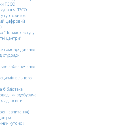
ки ПЗСО
ахування ПЗСО
 у гуртожиток
ний цифровий
)
ка “Порядок вступу
тні центри”
ке самоврядування
д студради
льне забезпечення
сциплін вільного
а бібліотека
оведінки здобувача
акладі освіти
рені запитання)
довіри
йний куточок