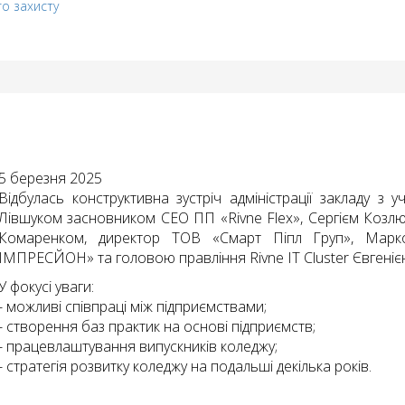
го захисту
5 березня 2025
Відбулась конструктивна зустріч адміністрації закладу з 
Лівшуком засновником CEO ПП «Rivne Flex», Сергієм Козл
Комаренком, директор ТОВ «Смарт Піпл Груп», Мар
ІМПРЕСЙОН» та головою правління Rivne IT Cluster Євгені
У фокусі уваги:
- можливі співпраці між підприємствами;
- створення баз практик на основі підприємств;
- працевлаштування випускників коледжу;
- стратегія розвитку коледжу на подальші декілька років.