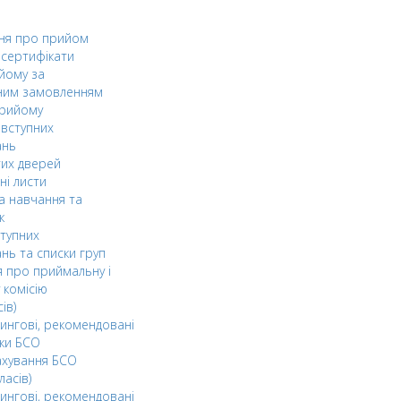
ня про прийом
а сертифікати
йому за
ним замовленням
прийому
вступних
ань
тих дверей
ні листи
а навчання та
к
ступних
нь та списки груп
 про приймальну і
 комісію
ів)
ингові, рекомендовані
ки БСО
ахування БСО
ласів)
ингові, рекомендовані