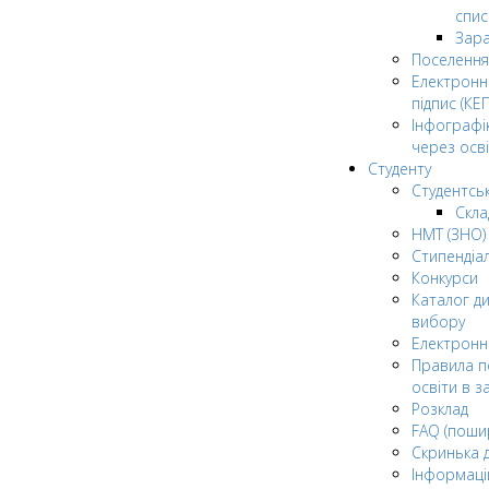
спис
Зар
Поселення
Електрон
підпис (КЕП
Інфографі
через осві
Студенту
Студентсь
Скла
НМТ (ЗНО)
Стипендіа
Конкурси
Каталог ди
вибору
Електронн
Правила п
освіти в з
Розклад
FAQ (поши
Скринька 
Інформаці