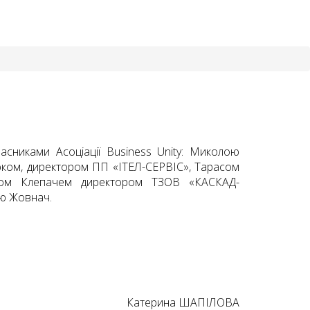
учасниками Асоціації Business Unity: Миколою
юком, директором ПП «ІТЕЛ-СЕРВІС», Тарасом
ком Клепачем директором ТЗОВ «КАСКАД-
єю Жовнач.
Катерина ШАПІЛОВА