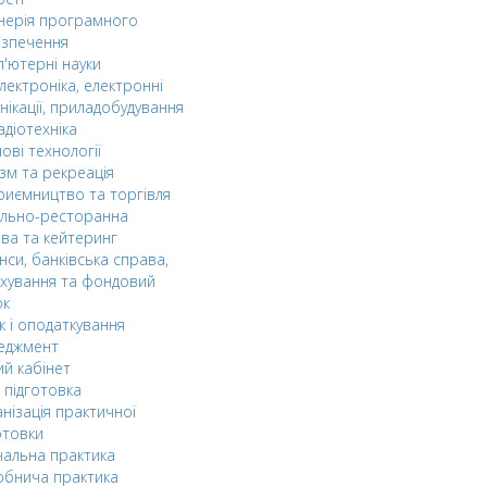
нерія програмного
езпечення
'ютерні науки
лектроніка, електронні
нікації, приладобудування
адіотехніка
ові технології
зм та рекреація
риємництво та торгівля
ельно-ресторанна
ва та кейтеринг
нси, банківська справа,
хування та фондовий
ок
к і оподаткування
еджмент
й кабінет
 підготовка
нізація практичної
отовки
альна практика
обнича практика