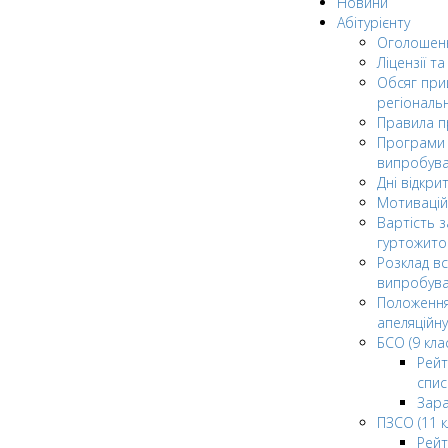
Новини
Абітурієнту
Оголошен
Ліцензії т
Обсяг при
регіональ
Правила 
Програми 
випробув
Дні відкри
Мотивацій
Вартість з
гуртожито
Розклад в
випробува
Положення
апеляційну
БСО (9 клас
Рейт
спис
Зар
ПЗСО (11 к
Рейт