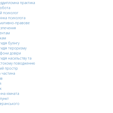
ддипломна практика
робота
й психолог
інка психолога
мативно-правове
езпечення
дентам
ькам
идія булінгу
идія тероризму
фони довіри
идія насильству та
стокому поводженню
ий простір
 частина
ів
я
к
чна кімната
пункт
еранського