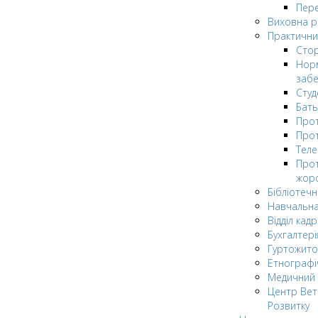
Пере
Виховна 
Практични
Стор
Нор
заб
Сту
Бат
Прот
Прот
Теле
Прот
жор
Бібліотечн
Навчальна
Відділ кадр
Бухгалтері
Гуртожито
Етнографі
Медичний 
Центр Вет
Розвитку