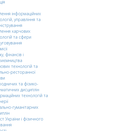
ція
ілення інформаційних
ологій, управління та
ністрування
ілення харчових
ологій та сфери
уговування
ісії
ку, фінансів і
риємництва
ових технологій та
льно-ресторанної
ави
одничих та фізико-
матичних дисциплін
рмаційних технологій та
нерії
ально-гуманітарних
иплін
ст України і фізичного
овання
ості