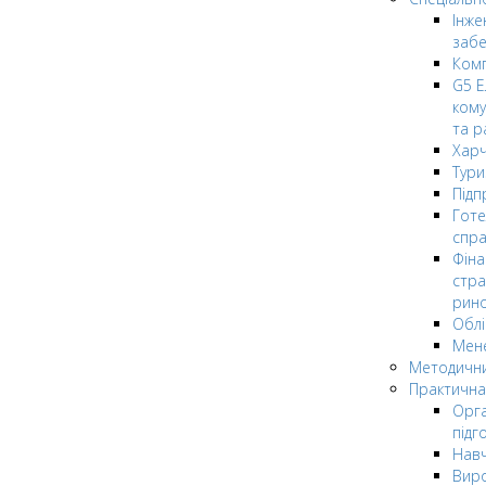
Інже
заб
Комп
G5 Е
кому
та р
Харч
Тури
Підп
Гот
спра
Фіна
стра
рин
Облі
Мен
Методични
Практична
Орга
підг
Навч
Вир