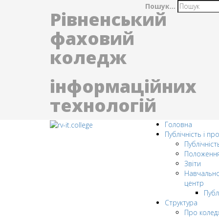
Пошук...
Рівненський
фаховий
коледж
інформаційних
технологій
Головна
Публічність і пр
Публічніст
Положенн
Звіти
Навчально
центр
Публ
Структура
Про колед