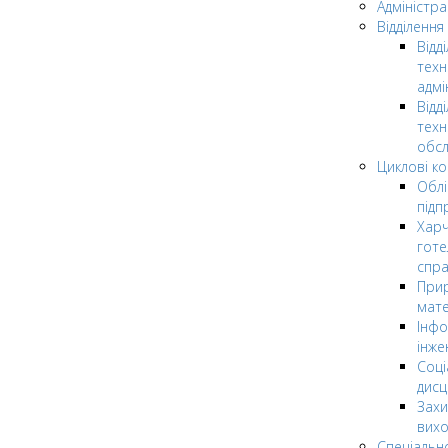
Адміністра
Відділення
Відд
техн
адмі
Відд
техн
обсл
Циклові ком
Облі
підп
Харч
готе
спр
Прир
мате
Інфо
інже
Соці
дисц
Захи
вих
Спеціальн