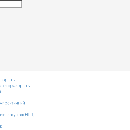
озорість
ь та прозорість
я
-практичний
ічні закупівлі НПЦ
ж