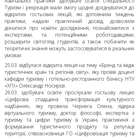
навчальної практики здобувачі освіти спеціальності
Туризм і рекреація мали змогу щодня доєднуватися до
відкритих гостьових лекцій, які доповнили тиждень
практики, надали практичний досвід, дозволили
дізнатися про новітні дослідження, познайомитися з
експертами, та потенційними роботодавцями,
розширити світогляд студентів, а також побачити як
теоретичні знання можуть застосовуватися в реальних
умовах.
25.03. відбулася відкрита лекція на тему «Бренд та імідж
туристичних країн та регіонів світу», яку провів доцент
кафедри туризму і готельно-ресторанного бізнесу НТУ
«ХПІ» Олександр Носирєв.
26.03. здобувачі освіти прослухали гостьову лекцію
«Цифрова спадщина трансформація культурного
надбання», яку провела Чернега Олена, лідерка
віртуального туризму, доктор філософії, експертка з
туризму та цифри туризму в Україні, практикиня з
формування туристичного продукту та репутації
території, співзасновниця ГО «Цифровізація туризму та