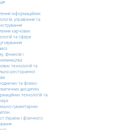
ція
ілення інформаційних
ологій, управління та
ністрування
ілення харчових
ологій та сфери
уговування
ісії
ку, фінансів і
риємництва
ових технологій та
льно-ресторанної
ави
одничих та фізико-
матичних дисциплін
рмаційних технологій та
нерії
ально-гуманітарних
иплін
ст України і фізичного
овання
ості