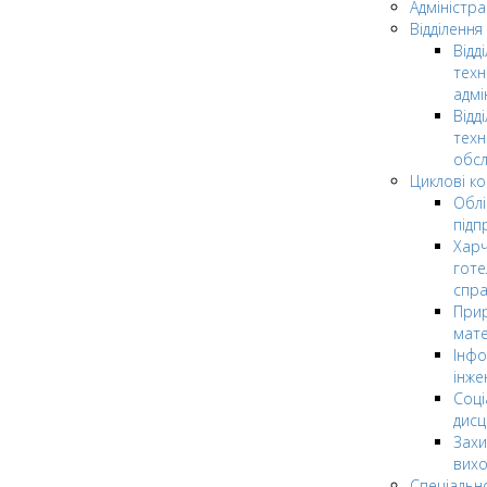
Адміністра
Відділення
Відд
техн
адмі
Відд
техн
обсл
Циклові ком
Облі
підп
Харч
готе
спр
Прир
мате
Інфо
інже
Соці
дисц
Захи
вих
Спеціальн