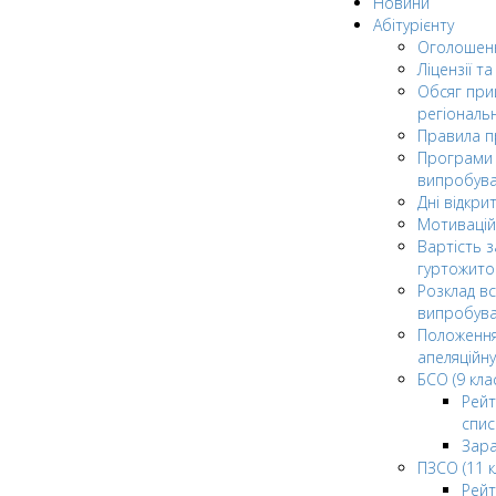
Новини
Абітурієнту
Оголошен
Ліцензії т
Обсяг при
регіональ
Правила 
Програми 
випробув
Дні відкри
Мотивацій
Вартість з
гуртожито
Розклад в
випробува
Положення
апеляційну
БСО (9 клас
Рейт
спис
Зар
ПЗСО (11 к
Рейт