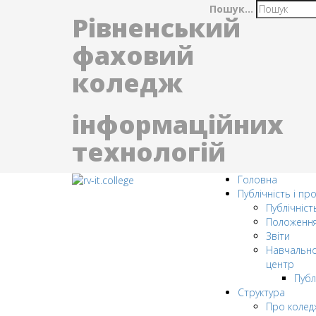
Пошук...
Рівненський
фаховий
коледж
інформаційних
технологій
Головна
Публічність і пр
Публічніст
Положенн
Звіти
Навчально
центр
Публ
Структура
Про колед