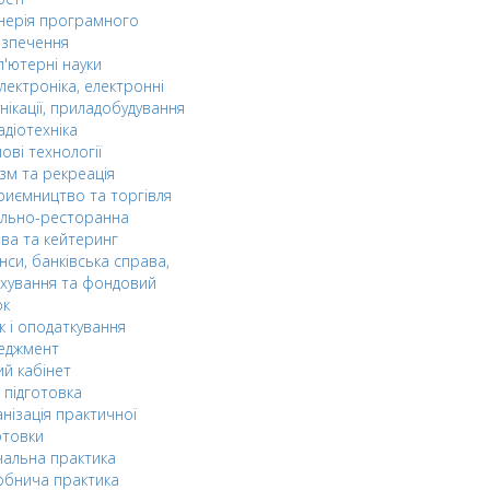
нерія програмного
езпечення
'ютерні науки
лектроніка, електронні
нікації, приладобудування
адіотехніка
ові технології
зм та рекреація
риємництво та торгівля
ельно-ресторанна
ва та кейтеринг
нси, банківська справа,
хування та фондовий
ок
к і оподаткування
еджмент
й кабінет
 підготовка
нізація практичної
отовки
альна практика
обнича практика