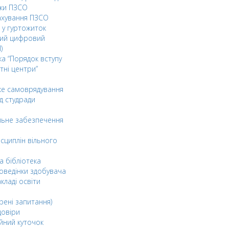
ки ПЗСО
ахування ПЗСО
 у гуртожиток
ний цифровий
)
ка “Порядок вступу
тні центри”
ке самоврядування
д студради
льне забезпечення
сциплін вільного
а бібліотека
оведінки здобувача
акладі освіти
рені запитання)
довіри
йний куточок