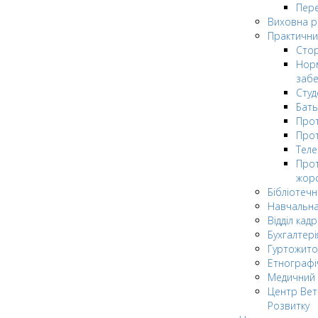
Пере
Виховна 
Практични
Стор
Нор
заб
Сту
Бат
Прот
Прот
Теле
Прот
жор
Бібліотечн
Навчальна
Відділ кадр
Бухгалтері
Гуртожито
Етнографі
Медичний 
Центр Вет
Розвитку