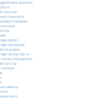
ддипломна практика
робота
й психолог
інка психолога
мативно-правове
езпечення
дентам
ькам
идія булінгу
идія тероризму
фони довіри
идія насильству та
стокому поводженню
ий простір
 частина
ів
я
к
чна кімната
пункт
еранського