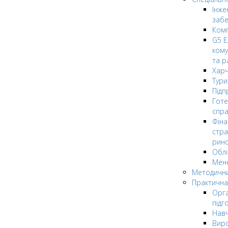
Інже
заб
Комп
G5 Е
кому
та р
Харч
Тури
Підп
Гот
спра
Фіна
стра
рин
Облі
Мен
Методични
Практична
Орга
підг
Навч
Вир