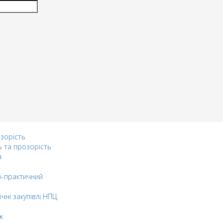
озорість
ь та прозорість
я
-практичний
ічні закупівлі НПЦ
ж