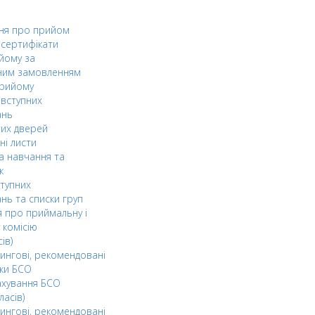
ня про прийом
а сертифікати
йому за
ним замовленням
прийому
вступних
ань
тих дверей
ні листи
а навчання та
к
ступних
нь та списки груп
 про приймальну і
 комісію
ів)
ингові, рекомендовані
ки БСО
ахування БСО
ласів)
ингові, рекомендовані