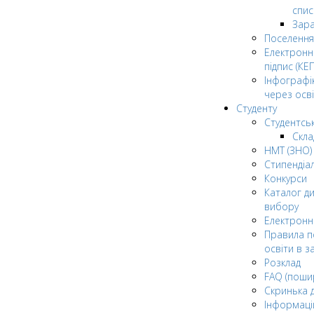
спис
Зар
Поселення
Електрон
підпис (КЕП
Інфографі
через осві
Студенту
Студентсь
Скла
НМТ (ЗНО)
Стипендіа
Конкурси
Каталог ди
вибору
Електронн
Правила п
освіти в з
Розклад
FAQ (поши
Скринька 
Інформаці