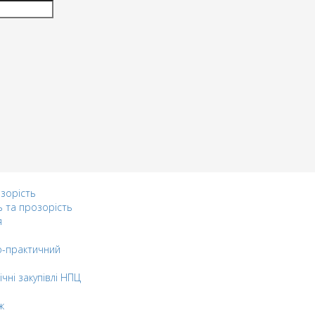
озорість
ь та прозорість
я
-практичний
ічні закупівлі НПЦ
ж