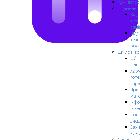
Адміністра
Відділення
Відд
техн
адмі
Відд
техн
обсл
Циклові ком
Облі
підп
Харч
готе
спр
Прир
мате
Інфо
інже
Соці
дисц
Захи
вих
Спеціальн