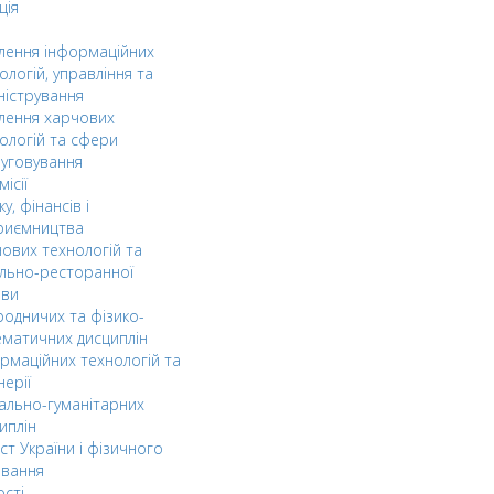
ція
ілення інформаційних
ологій, управління та
ністрування
ілення харчових
ологій та сфери
уговування
ісії
ку, фінансів і
риємництва
ових технологій та
льно-ресторанної
ави
одничих та фізико-
матичних дисциплін
рмаційних технологій та
нерії
ально-гуманітарних
иплін
ст України і фізичного
овання
ості