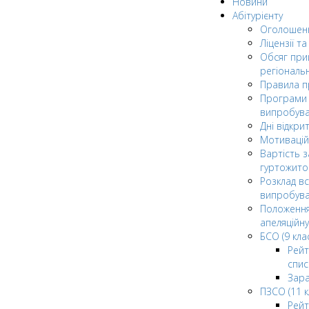
Новини
Абітурієнту
Оголошен
Ліцензії т
Обсяг при
регіональ
Правила 
Програми 
випробув
Дні відкри
Мотивацій
Вартість з
гуртожито
Розклад в
випробува
Положення
апеляційну
БСО (9 клас
Рейт
спис
Зар
ПЗСО (11 к
Рейт