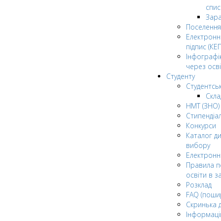
спис
Зар
Поселення
Електрон
підпис (КЕП
Інфографі
через осві
Студенту
Студентсь
Скла
НМТ (ЗНО)
Стипендіа
Конкурси
Каталог ди
вибору
Електронн
Правила п
освіти в з
Розклад
FAQ (поши
Скринька 
Інформаці