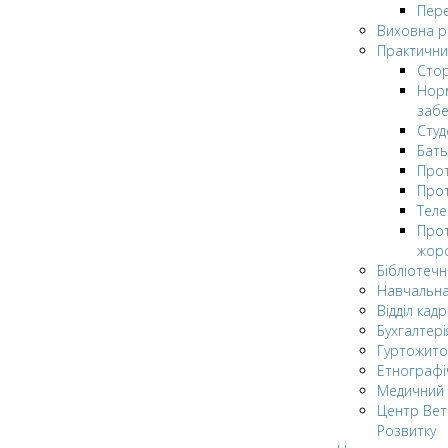
Пере
Виховна 
Практични
Стор
Нор
заб
Сту
Бат
Прот
Прот
Теле
Прот
жор
Бібліотечн
Навчальна
Відділ кадр
Бухгалтері
Гуртожито
Етнографі
Медичний 
Центр Вет
Розвитку