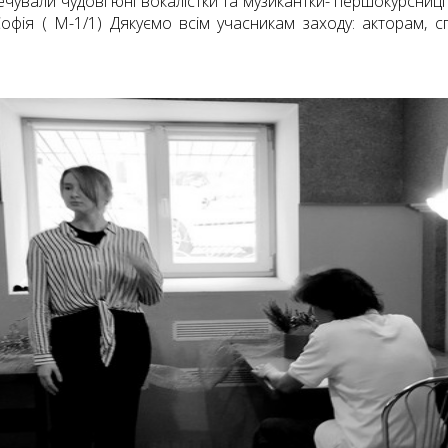
чували чудові юні вокалістки та музикантки- першокурсниці
Софія ( М-1/1) Дякуємо всім учасникам заходу: акторам, с