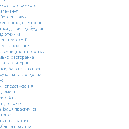
нерія програмного
езпечення
'ютерні науки
лектроніка, електронні
нікації, приладобудування
адіотехніка
ові технології
зм та рекреація
риємництво та торгівля
ельно-ресторанна
ва та кейтеринг
нси, банківська справа,
хування та фондовий
ок
к і оподаткування
еджмент
й кабінет
 підготовка
нізація практичної
отовки
альна практика
обнича практика