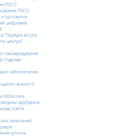
ки ПЗСО
ахування ПЗСО
 у гуртожиток
ний цифровий
)
ка “Порядок вступу
тні центри”
ке самоврядування
д студради
льне забезпечення
сциплін вільного
а бібліотека
оведінки здобувача
акладі освіти
рені запитання)
довіри
йний куточок