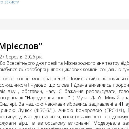
го захисту
Мрієслов"
27 березня 2026 рік
До Всесвітнього дня поезії та Міжнародного дня театру від
відбувся як колаборації двох циклових комісій: соціально-гу
Поезіє, сонце моє оранжеве! Щомиті якийсь хлопчисько 
соняшником ! Чудово, що слова І Драча виявились пророч
від віку , обставин, часу. Є бажання рефлексувати, гов
інсценізації "Народження поезії" ( Муза- Дар'я Михайло
Сидляр). За чашкою чаю/кави зібрались зацікавлені в 41 а
Іриною Луцюк (ФБС-3/1), Анною Комаровою (ГРС-1/1), Ві
мотивує дівчат до писання, коли почали, хто їх підтриму
слухали вірші в авторському виконанні. Модерувала зах