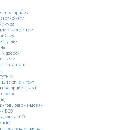
ня про прийом
а сертифікати
йому за
ним замовленням
прийому
вступних
ань
тих дверей
ні листи
а навчання та
к
ступних
нь та списки груп
 про приймальну і
 комісію
ів)
ингові, рекомендовані
ки БСО
ахування БСО
ласів)
ингові, рекомендовані