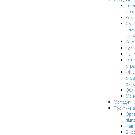
Інже
заб
Комп
G5 Е
кому
та р
Харч
Тури
Підп
Гот
спра
Фіна
стра
рин
Облі
Мен
Методични
Практична
Орга
підг
Навч
Вир