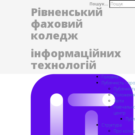
Пошук...
Рівненський
фаховий
коледж
інформаційних
технологій
Головна
Публічність і пр
Публічніст
Положенн
Звіти
Навчально
центр
Публ
Структура
Про колед