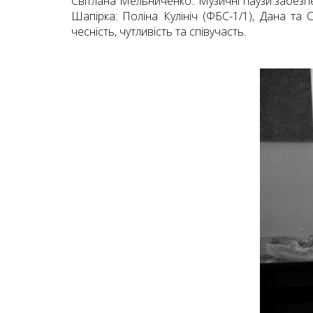
Світлана Мельниченко.. Музичні паузи забезпе
Шапірка: Поліна Кулініч (ФБС-1/1), Дана та 
чесність, чутливість та співучасть.