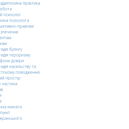
ддипломна практика
робота
й психолог
інка психолога
мативно-правове
езпечення
дентам
ькам
идія булінгу
идія тероризму
фони довіри
идія насильству та
стокому поводженню
ий простір
 частина
ів
я
к
чна кімната
пункт
еранського