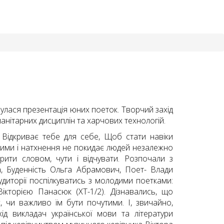
булася презентація юних поеток. Творчий захід
манітарних дисциплін та харчових технологій.
Відкриває тебе для себе, Щоб стати навіки
ими і натхнення не покидає людей незалежно
орити словом, чути і відчувати. Розпочали з
ва, Буденність Ольга Абрамович, Поет- Влади
удиторії поспілкуватись з молодими поетками:
кторією Панасюк (ХТ-1/2). Дізнавались, що
є, чи важливо їм бути почутими. І, звичайно,
ід викладач української мови та літератури