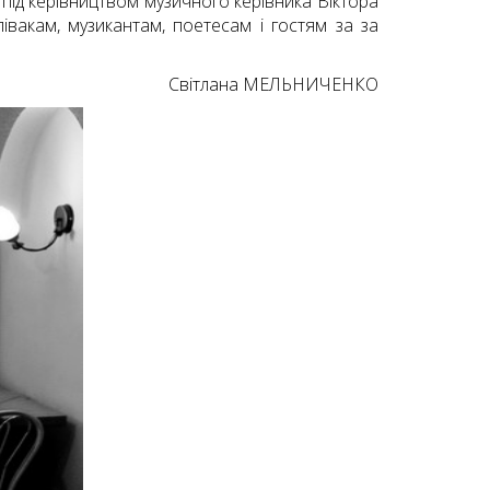
 під керівництвом музичного керівника Віктора
півакам, музикантам, поетесам і гостям за за
Світлана МЕЛЬНИЧЕНКО