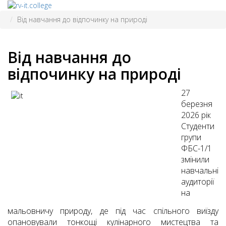
Від навчання до відпочинку на природі
Від навчання до
відпочинку на природі
27
березня
2026 рік
Студенти
групи
ФБС-1/1
змінили
навчальні
аудиторії
на
мальовничу природу, де під час спільного виїзду
опановували тонкощі кулінарного мистецтва та