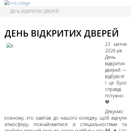
ДЕНЬ ВІДКРИТИХ ДВЕРЕЙ
ДЕНЬ ВІДКРИТИХ ДВЕРЕЙ
23 квітня
2026 рік
День
відкритих
дверей —
відбувся!
І це було
справді
потужно
💙
Дякуємо
кожному, хто завітав до нашого коледжу, щоб відчути
атмосферу, познайомитися зі спеціальностями та
зробити перший крок до свого майбутнього 🙌 📌 Що