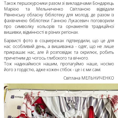
Також першокурсники разом зі викладачами Бондарець
Марією та Мельниченко Світланою відвідали
Рівненську обласну бібліотеку для молоді, де разом із
фахівчинею бібліотеки Ганною Лукасевич поговорили
про символіку кольорів та орнаментів традиційної
вишивки, відмінності в різних регіонах.
Барвисті фото в соцмережах підтвердили, що це для
нас особливий день, а вишиванка - одяг, що не лише
прикрашає нас, але й розповідає та окрилює, робить
причетним до чогось глибокого та вічного.
Тож надихаймося нашим, пропагуймо наше, носімо
його з гордістю, адже кожен стібок - це і є ми самі.
Світлана МЕЛЬНИЧЕНКО