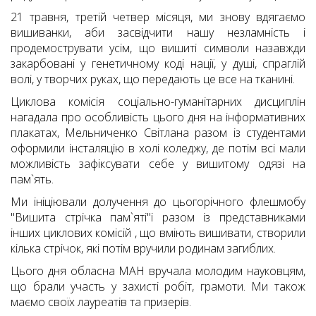
21 травня, третій четвер місяця, ми знову вдягаємо
вишиванки, аби засвідчити нашу незламність і
продемострувати усім, що вишиті символи назавжди
закарбовані у генетичному коді нації, у душі, спраглій
волі, у творчих руках, що передають це все на тканині.
Циклова комісія соціально-гуманітарних дисциплін
нагадала про особливість цього дня на інформативних
плакатах, Мельниченко Світлана разом із студентами
оформили інсталяцію в холі коледжу, де потім всі мали
можливість зафіксувати себе у вишитому одязі на
пам`ять.
Ми ініціювали долучення до цьогорічного флешмобу
"Вишита стрічка пам`яті"і разом із представниками
інших циклових комісій , що вміють вишивати, створили
кілька стрічок, які потім вручили родинам загиблих.
Цього дня обласна МАН вручала молодим науковцям,
що брали участь у захисті робіт, грамоти. Ми також
маємо своїх лауреатів та призерів.