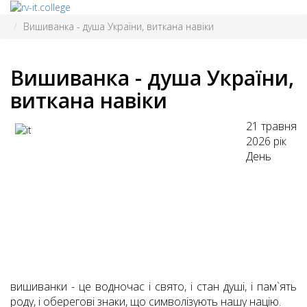
Вишиванка - душа України, виткана навіки
Вишиванка - душа України,
виткана навіки
21 травня
2026 рік
День
вишиванки - це водночас і свято, і стан душі, і пам`ять
роду, і оберегові знаки, що символізують нашу націю.