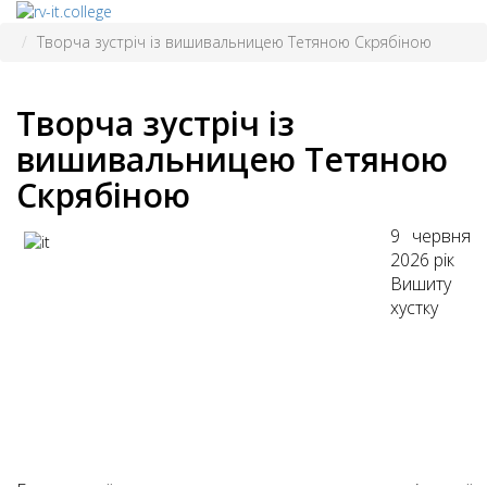
Творча зустріч із вишивальницею Тетяною Скрябіною
Творча зустріч із
вишивальницею Тетяною
Скрябіною
9 червня
2026 рік
Вишиту
хустку