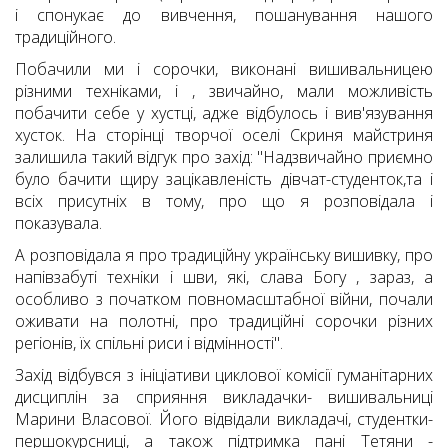
і спонукає до вивчення, пошанування нашого
традиційного.
Побачили ми і сорочки, виконані вишивальницею
різними техніками, і , звичайно, мали можливість
побачити себе у хустці, адже відбулось і вив'язування
хусток. На сторінці творчої оселі Скриня майстриня
залишила такий відгук про захід: "Надзвичайно приємно
було бачити щиру зацікавленість дівчат-студенток,та і
всіх присутніх в тому, про що я розповідала і
показувала.
А розповідала я про традиційну українську вишивку, про
напівзабуті техніки і шви, які, слава Богу , зараз, а
особливо з початком повномасштабної війни, почали
оживати на полотні, про традиційні сорочки різних
регіонів, їх спільні риси і відмінності".
Захід відбувся з ініціативи циклової комісії гуманітарних
дисциплін за сприяння викладачки- вишивальниці
Марини Власової. Його відвідали викладачі, студентки-
першокурсниці, а також підтримка пані Тетяни -