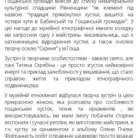
Гощанської громади внесли до списку нематеріальної
культурної спадщини Рівненщини "як елемент під
назвою "традиція прямокутної хустки, вишитої на
чотири кути в Бабинській та Гощанській громадах". З
цієї нагоди до музейної етнографічної кімнати коледжу
ми запросили одну з майстринь- вишивальниць, що є
натхненницею відродження хустки, а також очолює
творчу оселю "Скриня" у м.Гоща.
Зустріч із творчими особистостями - завжли свято, але
пані Тетяна Скрябіна - це просто згусток неймовірної
енергії та приклад залюбленості у вишивання, що стало
справою життя та прикладом етнографічного
подвижництва.
У музейній етнокімнаті відбулася творча зустріч із цією
прекрасною жінкою, яка розповіла про сосбливості
гощанських хусток, технік та орнаментів , які
використовувались, ми мали змогу побачити сторічні
експонати і сучасні репліки, які виготовляє майстриня, в
т.ч. хустку за орнаментом з альбому Олени Пчілки.
Філігранність робіт (справжніх шедеврів) просто вражає