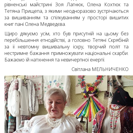
рівненські майстрині Зоя Лагнюк, Олена Кохтюк та
Тетяна Прищепа, з якими неодноразово зустрічаються
за вишиванням та спілкуванням у просторі вишитих
книг пані Олена Медведєва.
Щиро дякуємо усім, хто був присутній на цьому без
перебільшення етнодійстві, а головно Тетяні Скрябіній
за її невтомну вишивальну іскру, творчий політ та
нестримне бажання примножувати національні скарби.
Бажаємо їй натхнення та невичерпної енергії.
Світлана МЕЛЬНИЧЕНКО