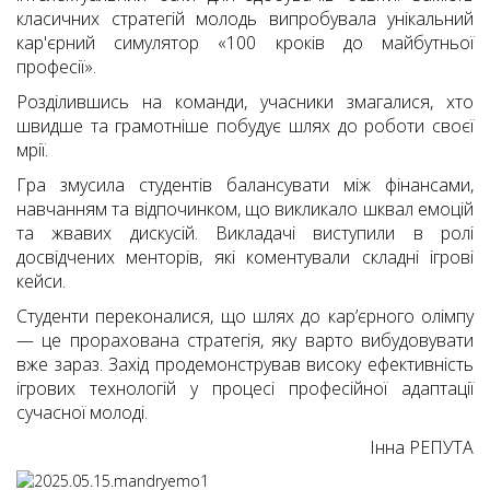
класичних стратегій молодь випробувала унікальний
кар'єрний симулятор «100 кроків до майбутньої
професії».
Розділившись на команди, учасники змагалися, хто
швидше та грамотніше побудує шлях до роботи своєї
мрії.
Гра змусила студентів балансувати між фінансами,
навчанням та відпочинком, що викликало шквал емоцій
та жвавих дискусій. Викладачі виступили в ролі
досвідчених менторів, які коментували складні ігрові
кейси.
Студенти переконалися, що шлях до кар’єрного олімпу
— це прорахована стратегія, яку варто вибудовувати
вже зараз. Захід продемонстрував високу ефективність
ігрових технологій у процесі професійної адаптації
сучасної молоді.
Інна РЕПУТА