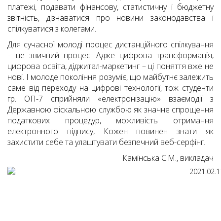
платежі, подавати фінансову, статистичну і бюджетну
звітність, дізнаватися про новини законодавства і
спілкуватися з колегами.
Для сучасної молоді процес дистанційного спілкування
– це звичний процес. Адже цифрова трансформація,
цифрова освіта, діджитал-маркетинг – ці поняття вже не
нові. І молоде покоління розуміє, що майбутнє залежить
саме від переходу на цифрові технології, тож студенти
гр. ОП-7 сприйняли «електронізацію» взаємодії з
Державною фіскальною службою як значне спрощення
податкових процедур, можливість отримання
електронного підпису, Кожен повинен знати як
захистити себе та улаштувати безпечний веб-серфінг.
Камінська С.М., викладач