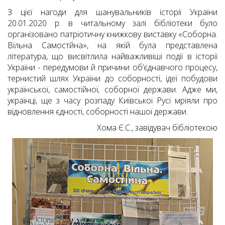
З цієї нагоди для шанувальників історії України
20.01.2020 р. в читальному залі бібліотеки було
організовано патріотичну книжкову виставку «Соборна.
Вільна Самостйна», на якій була представлена
література, що висвітлила найважливіші події в історії
України - передумови й причини об’єднавчого процесу,
тернистий шлях України до соборності, ідеї побудови
української, самостійної, соборної держави. Адже ми,
українці, ще з часу розпаду Київської Русі мріяли про
відновлення єдності, соборності нашої держави.
Хома Є.С., завідувач бібліотекою