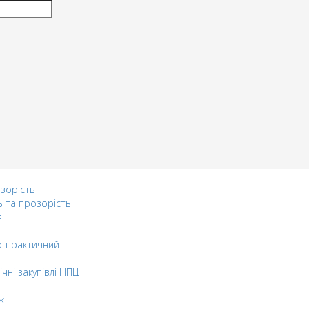
озорість
ь та прозорість
я
-практичний
ічні закупівлі НПЦ
ж