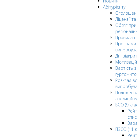
Новини
Абітурієнту
Оголошен
Ліцензії т
Обсяг при
регіональ
Правила 
Програми 
випробув
Дні відкри
Мотивацій
Вартість з
гуртожито
Розклад в
випробува
Положення
апеляційну
БСО (9 клас
Рейт
спис
Зар
ПЗСО (11 к
Рейт