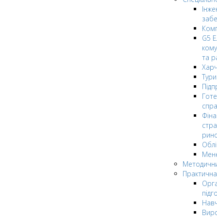
Інже
заб
Комп
G5 Е
кому
та р
Харч
Тури
Підп
Гот
спра
Фіна
стра
рин
Облі
Мен
Методични
Практична
Орга
підг
Навч
Вир