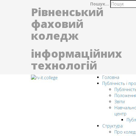
Пошук...
Рівненський
фаховий
коледж
інформаційних
технологій
Головна
Публічність і пр
Публічніст
Положенн
Звіти
Навчально
центр
Публ
Структура
Про колед