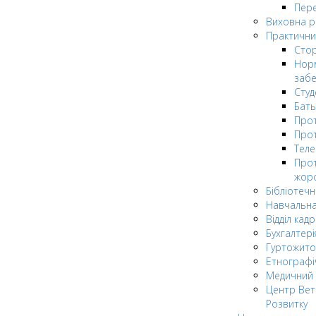
Пере
Виховна 
Практични
Стор
Нор
заб
Сту
Бат
Прот
Прот
Теле
Прот
жор
Бібліотечн
Навчальна
Відділ кадр
Бухгалтері
Гуртожито
Етнографі
Медичний 
Центр Вет
Розвитку