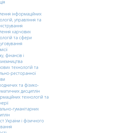
ція
ілення інформаційних
ологій, управління та
ністрування
ілення харчових
ологій та сфери
уговування
ісії
ку, фінансів і
риємництва
ових технологій та
льно-ресторанної
ави
одничих та фізико-
матичних дисциплін
рмаційних технологій та
нерії
ально-гуманітарних
иплін
ст України і фізичного
овання
ості