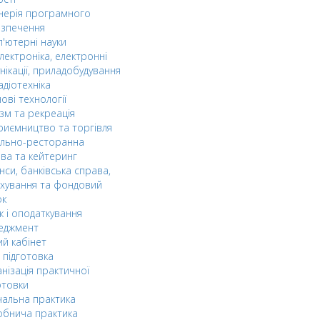
нерія програмного
езпечення
'ютерні науки
лектроніка, електронні
нікації, приладобудування
адіотехніка
ові технології
зм та рекреація
риємництво та торгівля
ельно-ресторанна
ва та кейтеринг
нси, банківська справа,
хування та фондовий
ок
к і оподаткування
еджмент
й кабінет
 підготовка
нізація практичної
отовки
альна практика
обнича практика