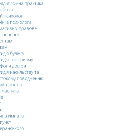
ддипломна практика
робота
й психолог
інка психолога
мативно-правове
езпечення
дентам
ькам
идія булінгу
идія тероризму
фони довіри
идія насильству та
стокому поводженню
ий простір
 частина
ів
я
к
чна кімната
пункт
еранського