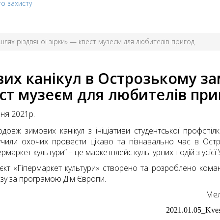
го захисту
шлях різдвяної зірки» — квест музеєм для любителів пригод
их канікул в Острозькому за
ест музеєм для любителів при
чня 2021р.
одовж зимових канікул з ініціативи студентської профспіл
учили охочих провести цікаво та пізнавально час в Остро
ермаркет культури” – це маркетплейс культурних подій з усієї 
єкт «Гіпермаркет культури» створено та розроблено коман
зу за програмою Дім Європи.
Мел