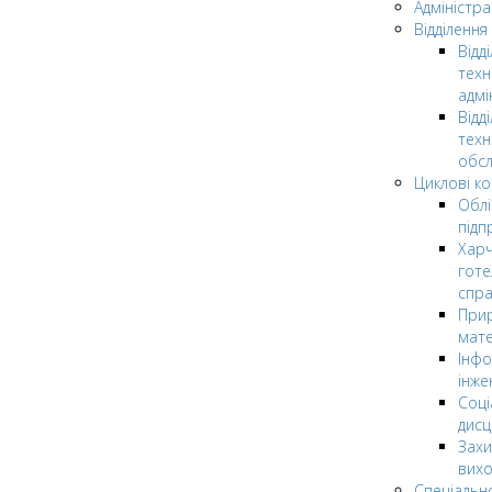
Адміністра
Відділення
Відд
техн
адмі
Відд
техн
обсл
Циклові ком
Облі
підп
Харч
готе
спр
Прир
мате
Інфо
інже
Соці
дисц
Захи
вих
Спеціальн