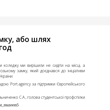
мку, або шлях
год
ки коледжу ми вирішили не сидіти на місці, а
зькому замку, який доєднався до ініціативи
України.
дою Port.agency за підтримки Європейського
ьниченко С.А., голова студентської профспілки