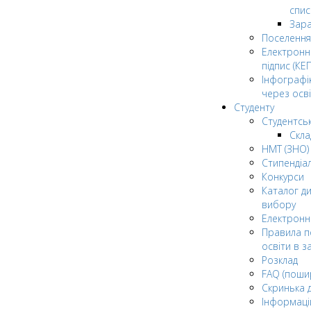
спис
Зар
Поселення
Електрон
підпис (КЕП
Інфографі
через осві
Студенту
Студентсь
Скла
НМТ (ЗНО)
Стипендіа
Конкурси
Каталог ди
вибору
Електронн
Правила п
освіти в з
Розклад
FAQ (поши
Скринька 
Інформаці