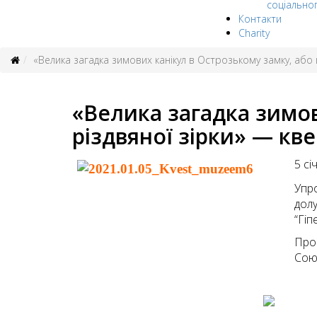
соціально
Контакти
Charity
«Велика загадка зимових канікул в Острозькому замку, або 
«Велика загадка зимов
різдвяної зірки» — кв
5 сі
Упр
дол
“Гіп
Про
Сою