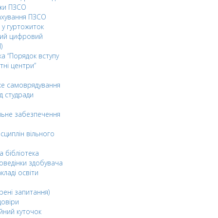
ки ПЗСО
ахування ПЗСО
 у гуртожиток
ний цифровий
)
ка “Порядок вступу
тні центри”
ке самоврядування
д студради
льне забезпечення
сциплін вільного
а бібліотека
оведінки здобувача
акладі освіти
рені запитання)
довіри
йний куточок