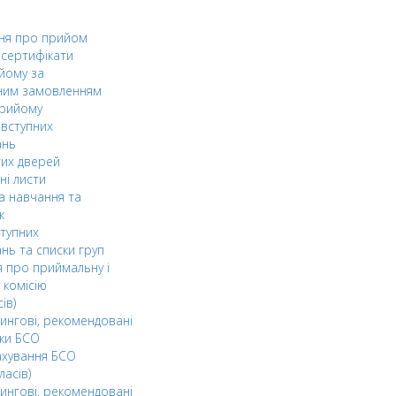
ня про прийом
а сертифікати
йому за
ним замовленням
прийому
вступних
ань
тих дверей
ні листи
а навчання та
к
ступних
нь та списки груп
 про приймальну і
 комісію
ів)
ингові, рекомендовані
ки БСО
ахування БСО
ласів)
ингові, рекомендовані