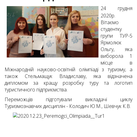
24 грудня
2020р.
Вітаємо
студентку
групи ТУР-5
Ярмолюк
Ольгу, яка
виборола 1
місце в
Міжнародній науково-освітній олімпіаді з туризму, а
також Стельмащук Владиславу, яка відзначена
дипломом за кращу розробку туру та логотип
туристичного підприємства.
Переможців підготували викладачі циклу
Туризмознавчих дисциплін - Колодич Ю.М., Шевчук К.В.