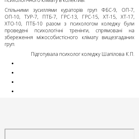
психологічного клімату в колективі.
Спільними зусиллями кураторів груп ФБС-9, ОП-7,
ОП-10, ТУР-7, ПТБ-7, ГРС-13, ГРС-15, ХТ-15, ХТ-17,
ХТО-10, ПТБ-10 разом з психологом коледжу були
проведені психологічні тренінги, спрямовані на
збереження міжособистісного клімату вищезгаданих
груп.
Підготувала психолог коледжу Шапілова К.П.