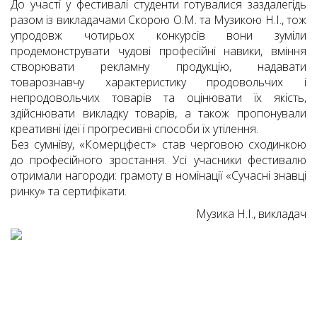
До участі у фестивалі студенти готувалися заздалегідь
разом із викладачами Скорою О.М. та Музикою Н.І., тож
упродовж чотирьох конкурсів вони зуміли
продемонструвати чудові професійні навики, вміння
створювати рекламну продукцію, надавати
товарознавчу характеристику продовольчих і
непродовольчих товарів та оцінювати їх якість,
здійснювати викладку товарів, а також пропонували
креативні ідеї і прогресивні способи їх утілення.
Без сумніву, «Комерцфест» став черговою сходинкою
до професійного зростання. Усі учасники фестивалю
отримали нагороди: грамоту в номінації «Сучасні знавці
ринку» та сертифікати.
Музика Н.І., викладач