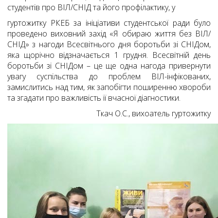
студентів про ВІЛ/СНІД та його профілактику, у
гуртожитку РКЕБ за ініціативи студентської ради було
проведено виховний захід «Я обираю життя без ВІЛ/
СНІД» з нагоди Всесвітнього дня боротьби зі СНІДом,
яка щорічно відзначається 1 грудня.
Всесвітній день
боротьби зі СНІДом – це ще одна нагода привернути
увагу суспільства до проблем ВІЛ-інфікованих,
замислитись над тим, як запобігти поширенню хвороби
та згадати про важливість її вчасної діагностики.
Ткач О.С., вихоатель гуртожитку