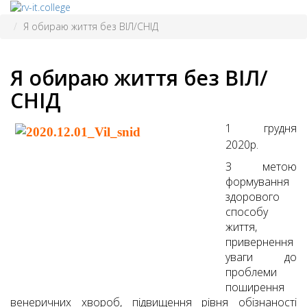
Я обираю життя без ВІЛ/СНІД
Я обираю життя без ВІЛ/
СНІД
1 грудня
2020р.
З метою
формування
здорового
способу
життя,
привернення
уваги до
проблеми
поширення
венеричних хвороб, підвищення рівня обізнаності