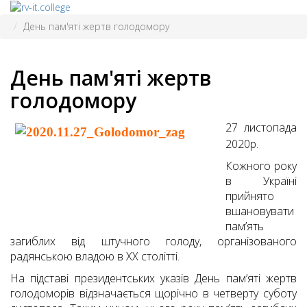
День пам'яті жертв голодомору
День пам'яті жертв
голодомору
27 листопада
2020р.
Кожного року
в Україні
прийнято
вшановувати
пам’ять
загиблих від штучного голоду, організованого
радянською владою в XX столітті.
На підставі президентських указів День пам’яті жертв
голодоморів відзначається щорічно в четверту суботу