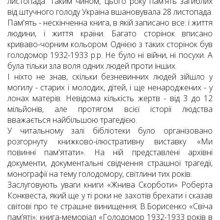
листопада. Таким чином, цього року пам’ять загиблих
від штучного голоду Україна вшановувала 28 листопада.
Пам'ять - нескінченна книга, в якій записано все: і життя
людини, і життя країни. Багато сторінок вписано
криваво-чорним кольором. Однією з таких сторінок був
голодомор 1932-1933 р.р. Не було ні війни, ні посухи. А
була тільки зла воля одних людей проти інших.
І ніхто не знав, скільки безневинних людей зійшло у
могилу - старих і молодих, дітей, і ще ненароджених - у
лонах матерів. Невідома кількість жертв - від 3 до 12
мільйонів, але протягом всієї історії людства
вважається найбільшою трагедією.
У читальному залі бібліотеки було організовано
розгорнуту книжково-ілюстративну виставку «Ми
повинні пам'ятати». На ній представлені архівні
документи, документальні свідчення страшної трагедії,
монографії на тему голодомору, світлини тих років.
Заслуговують уваги книги «Жнива Скорботи» Роберта
Конквеста, який ще у ті роки не захотів брехати і сказав
світові про те страшне винищення; В.Борисенко «Свіча
пам’яті»; книга-меморіал «Голодомор 1932-1933 років в