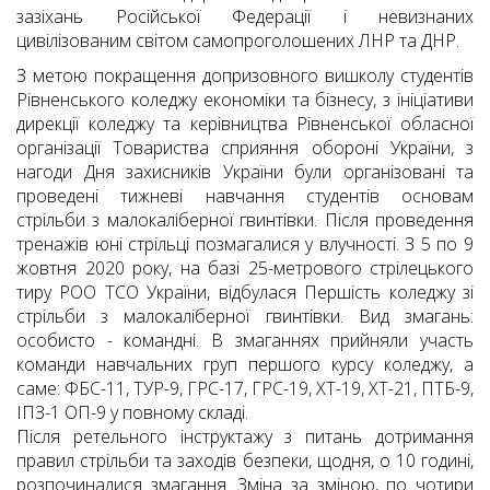
зазіхань Російської Федерації і невизнаних
цивілізованим світом самопроголошених ЛНР та ДНР.
З метою покращення допризовного вишколу студентів
Рівненського коледжу економіки та бізнесу, з ініціативи
дирекції коледжу та керівництва Рівненської обласної
організації Товариства сприяння обороні України, з
нагоди Дня захисників України були організовані та
проведені тижневі навчання студентів основам
стрільби з малокаліберної гвинтівки. Після проведення
тренажів юні стрільці позмагалися у влучності. З 5 по 9
жовтня 2020 року, на базі 25-метрового стрілецького
тиру РОО ТСО України, відбулася Першість коледжу зі
стрільби з малокаліберної гвинтівки. Вид змагань:
особисто - командні. В змаганнях прийняли участь
команди навчальних груп першого курсу коледжу, а
саме: ФБС-11, ТУР-9, ГРС-17, ГРС-19, ХТ-19, ХТ-21, ПТБ-9,
ІПЗ-1 ОП-9 у повному складі.
Після ретельного інструктажу з питань дотримання
правил стрільби та заходів безпеки, щодня, о 10 годині,
розпочиналися змагання. Зміна за зміною, по чотири