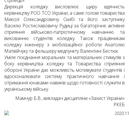
стрілець».
Дирекція коледжу висловлює щиру вдячність
керівництву РОО ТСО України, а саме голові товариства
Миколі Олександровичу Скибі та його заступнику
Василю Ростиславовичу Рудиці за багаторічне активне
сприяння військово-патріотичному навчанню та
вихованню студентів коледжу. Також працівникам
коледжу інженеру з мобілізаційної роботи Анатолію
Матвійчуку та фельшеру медпункту Валентині Бестюк.
Уміле поєднання моральних та матеріальних стимулів з
боку керівництва коледжу та Товариства сприяння
обороні України дає можливість мотивувати студентів і
вдосконалювати систему практичного навчання і
отримання юнаками навиків щодо готовності служити в
українському війську.
Мамчур Б.В., викладач дисципліни «Захист України»
РКЕБ