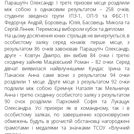
Парашутіч Олександр. І третє призове місце розділили
між собою з однаковим результатом – 258 очків,
студенти зведеної групи ІПЗ-1, ОП-9 та ФБС-11:
Федорчук Андрій, Боровець Юлія, Басовець Микола та
Сергій Лінник. Переможці вибороли кубок та дипломи.
На цьому досягнення юних стрільців не вичерпується, в
особистому заліку серед юнаків: перше місце, з
результатом 86 очків завоював Парашутіч Олександр,
друге – Ковтун Дмитро, він вибив 84 очки і третю
сходинку зайняв Мацієвський Роман – 82 очки. Серед
дівчат виявилася найвлучнішими Кундас Ірина та
Панасюк Анна саме вони з результатом 94 очки
розділили 1 місце. Друге місце з результатом 92 очки
поділили між собою Єремчук Наталія так Мельничук
Анна і третю сходинку особистого заліку з результатом
90 очок розділили Пархомей Софія та Лукащук
Олександра. Усі призери як в командному, так і в
особистому заліках, по завершенню короновірусних
обмежень будуть в урочистій обстановці нагороджені
грамотами і медалями та значками ТСОУ «Влучний