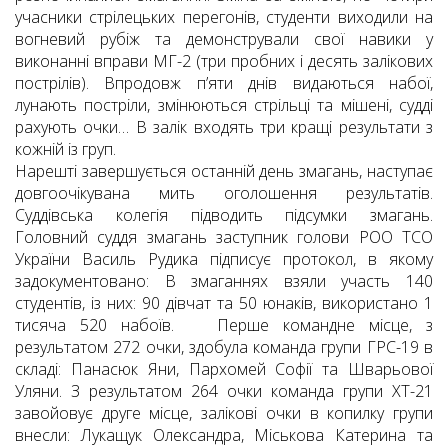
учасники стрілецьких перегонів, студенти виходили на
вогневий рубіж та демонстрували свої навики у
виконанні вправи МГ-2 (три пробних і десять залікових
пострілів). Впродовж п’яти днів видаються набої,
лунають постріли, змінюються стрільці та мішені, судді
рахують очки… В залік входять три кращі результати з
кожній із груп.
Нарешті завершується останній день змагань, наступає
довгоочікувана мить оголошення результатів.
Суддівська колегія підводить підсумки змагань.
Головний суддя змагань заступник голови РОО ТСО
України Василь Рудика підписує протокол, в якому
задокументовано: В змаганнях взяли участь 140
студентів, із них: 90 дівчат та 50 юнаків, використано 1
тисяча 520 набоїв. Перше командне місце, з
результатом 272 очки, здобула команда групи ГРС-19 в
складі: Панасюк Яни, Пархомей Софії та Шварьової
Уляни. З результатом 264 очки команда групи ХТ-21
завойовує друге місце, залікові очки в копилку групи
внесли: Лукащук Олександра, Міськова Катерина та