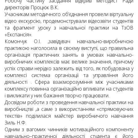
Робочу частину засідання відкрив методист Ради
директорів Процюк В.К.
Учасникам методичного об’єднання провели віртуальну
відео екскурсію, продемонстрували відеозвіти студентів
та фрагмент уроку з навчальної практики на ТзОВ
«Експансія».
Комончук О.І. ,завідувач навчально-виробничою
практикою наголосила в своєму виступі, що правильна
організація практичних занять в умовах навчально-
виробничих комплексів має велике значення, причому
успіх справи нерідко залежить від того, як побудована у
комплексі система організації та управління його
діяльності . Сфера взаєморозуміння між учасниками
комплексу повинна організаційно впливати на студентів
і викликати у них бажання творчо працювати.
Досвідом роботи з проведення навчальної практики на
виробництві ,а саме з використанням «спрямовуючих
текстів» поділилася майстер виробничого навчання
Зиль Н.Ф.
Одним з вагомих чинників мотиваційного компоненту
навчально–практичної діяльності студента є його