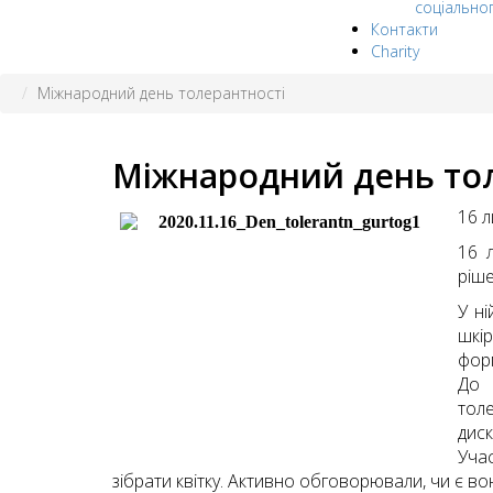
соціально
Контакти
Charity
Міжнародний день толерантності
Міжнародний день то
16 л
16 
ріш
У ні
шкір
форм
До 
тол
дис
Уча
зібрати квітку. Активно обговорювали, чи є в