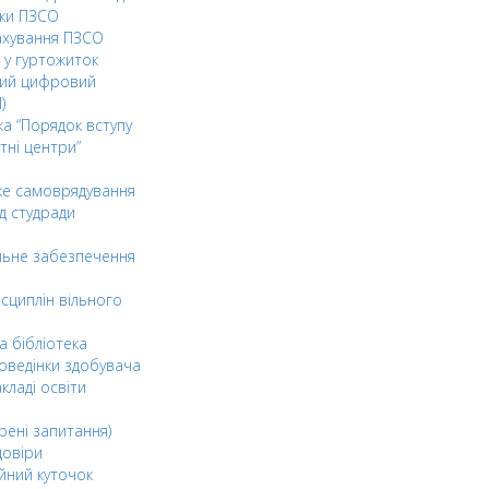
ки ПЗСО
ахування ПЗСО
 у гуртожиток
ний цифровий
)
ка “Порядок вступу
тні центри”
ке самоврядування
д студради
льне забезпечення
сциплін вільного
а бібліотека
оведінки здобувача
акладі освіти
рені запитання)
довіри
йний куточок