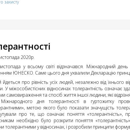
го захисту
лерантності
истопада 2020р.
листопада у всьому світі відзначався. Міжнародний день
енням ЮНЕСКО. Саме цього дня ухвалили Декларацію принци
й йдеться про рівність усіх людей, незалежно від їхнього в
и. У міжособистісних відносинах толерантність означає здат
и самовираження та спосіб життя іншої людини, які відрізн
Міжнародного дня толерантності в гуртожитку пров
ерантними», метою якого було показати значущість толера
кутували про те, що означає поняття «толерантність», пр
сникам необхідно було розкрити поняття «толерантність
они толерантними у відносинах, і розробили принципи форму