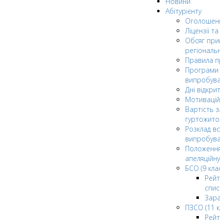
Новини
Абітурієнту
Оголошен
Ліцензії т
Обсяг при
регіональ
Правила 
Програми 
випробув
Дні відкри
Мотивацій
Вартість з
гуртожито
Розклад в
випробува
Положення
апеляційну
БСО (9 клас
Рейт
спис
Зар
ПЗСО (11 к
Рейт