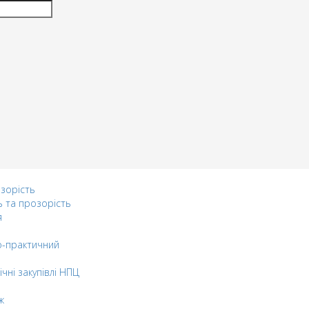
озорість
ь та прозорість
я
-практичний
ічні закупівлі НПЦ
ж