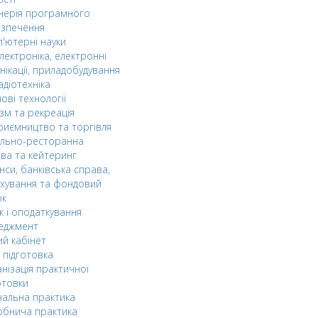
нерія програмного
езпечення
'ютерні науки
лектроніка, електронні
нікації, приладобудування
адіотехніка
ові технології
зм та рекреація
риємництво та торгівля
ельно-ресторанна
ва та кейтеринг
нси, банківська справа,
хування та фондовий
ок
к і оподаткування
еджмент
й кабінет
 підготовка
нізація практичної
отовки
альна практика
обнича практика