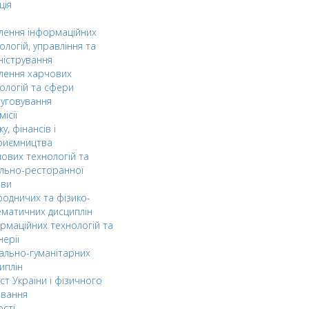
ція
ілення інформаційних
ологій, управління та
ністрування
ілення харчових
ологій та сфери
уговування
ісії
ку, фінансів і
риємництва
ових технологій та
льно-ресторанної
ави
одничих та фізико-
матичних дисциплін
рмаційних технологій та
нерії
ально-гуманітарних
иплін
ст України і фізичного
овання
ості