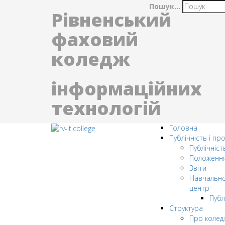
Пошук...
Рівненський
фаховий
коледж
інформаційних
технологій
Головна
Публічність і пр
Публічніст
Положенн
Звіти
Навчально
центр
Публ
Структура
Про колед