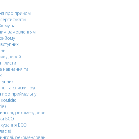
ня про прийом
а сертифікати
йому за
ним замовленням
прийому
вступних
ань
тих дверей
ні листи
а навчання та
к
ступних
нь та списки груп
 про приймальну і
 комісію
ів)
ингові, рекомендовані
ки БСО
ахування БСО
ласів)
ингові, рекомендовані