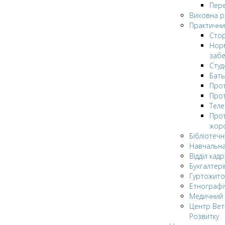
Пере
Виховна 
Практични
Стор
Нор
заб
Сту
Бат
Прот
Прот
Теле
Прот
жор
Бібліотечн
Навчальна
Відділ кадр
Бухгалтері
Гуртожито
Етнографі
Медичний 
Центр Вет
Розвитку