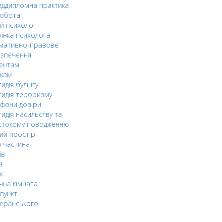
ддипломна практика
робота
й психолог
інка психолога
мативно-правове
езпечення
дентам
ькам
идія булінгу
идія тероризму
фони довіри
идія насильству та
стокому поводженню
ий простір
 частина
ів
я
к
чна кімната
пункт
еранського