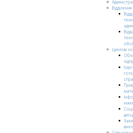
Адміністра
Відділення
Відд
техн
адмі
Відд
техн
обсл
Циклові ком
Облі
підп
Харч
готе
спр
Прир
мате
Інфо
інже
Соці
дисц
Захи
вих
Спеціальн