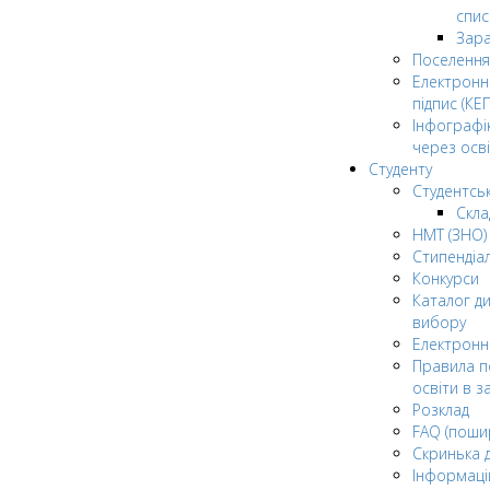
спис
Зар
Поселення
Електрон
підпис (КЕП
Інфографі
через осві
Студенту
Студентсь
Скла
НМТ (ЗНО)
Стипендіа
Конкурси
Каталог ди
вибору
Електронн
Правила п
освіти в з
Розклад
FAQ (поши
Скринька 
Інформаці