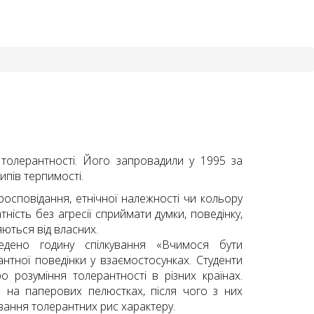
 толерантності. Його запровадили у 1995 за
пів терпимості.
іросповідання, етнічної належності чи кольору
ність без агресії сприймати думки, поведінку,
яються від власних.
едено годину спілкування «Вчимося бути
нтної поведінки у взаємостосунках. Студенти
о розуміння толерантності в різних країнах.
» на паперових пелюстках, після чого з них
вання толерантних рис характеру.