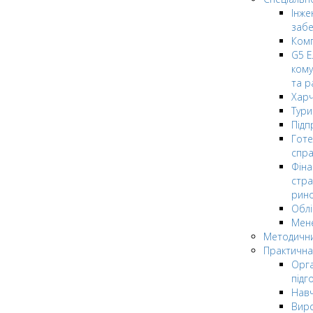
Інже
заб
Комп
G5 Е
кому
та р
Харч
Тури
Підп
Гот
спра
Фіна
стра
рин
Облі
Мен
Методични
Практична
Орга
підг
Навч
Вир