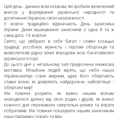
Цей день - данина всім козакам, які зробили величезний
внесок у формування української народності та
досягнення Україною своєї незалежності.
У жовтні традиційно відзначають День захисника
України. Днем вшанування захисників є одна й та ж
сама дата -14 жовтня.
Свято, що увібрало в себе багаті і славні козацькі
традиції, уособлює мужність і героїзм оборонців та
визволителів рідної землі впродовж всієї багатовікової
української історії.
До цього дня у читальному залі приурочена книжкова
виставка. Мільйони людей вірять, що небо нашої
України-матері стане мирним, адже його оберігають
славні воїни, їм довіряють найдорожче, найсвітліше -
оберігати мир!
Ми повинні розуміти, як важко нашим воїнам
знаходитися далеко від своїх родин і друзів, як важко
кожного дня переживати смертельні ризики та втрати
побратимів. Ми повинні показувати нашим захисникам
нашу підтримку, повагу та віру.