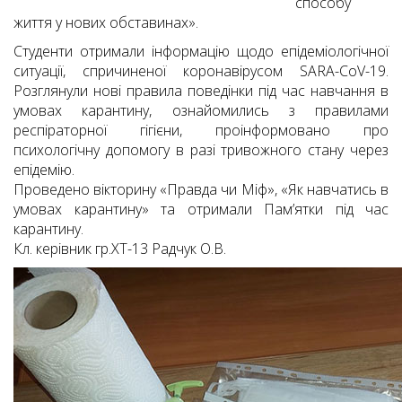
способу
життя у нових обставинах».
Студенти отримали інформацію щодо епідеміологічної
ситуації, спричиненої коронавірусом SARA-CoV-19.
Розглянули нові правила поведінки під час навчання в
умовах карантину, ознайомились з правилами
респіраторної гігієни, проінформовано про
психологічну допомогу в разі тривожного стану через
епідемію.
Проведено вікторину «Правда чи Міф», «Як навчатись в
умовах карантину» та отримали Пам’ятки під час
карантину.
Кл. керівник гр.ХТ-13 Радчук О.В.