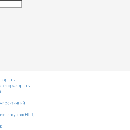
озорість
ь та прозорість
я
-практичний
ічні закупівлі НПЦ
ж