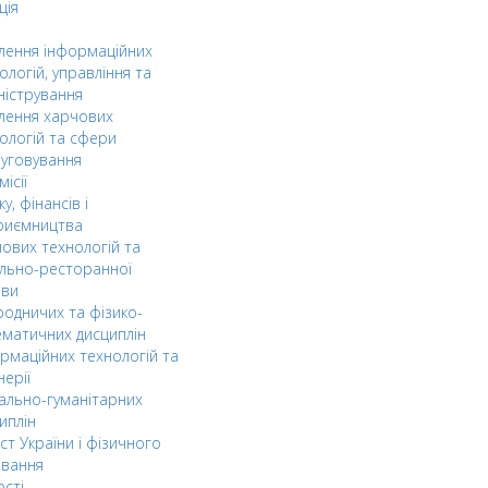
ція
ілення інформаційних
ологій, управління та
ністрування
ілення харчових
ологій та сфери
уговування
ісії
ку, фінансів і
риємництва
ових технологій та
льно-ресторанної
ави
одничих та фізико-
матичних дисциплін
рмаційних технологій та
нерії
ально-гуманітарних
иплін
ст України і фізичного
овання
ості