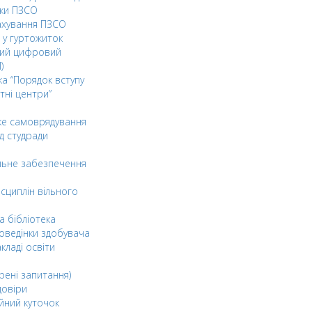
ки ПЗСО
ахування ПЗСО
 у гуртожиток
ний цифровий
)
ка “Порядок вступу
тні центри”
ке самоврядування
д студради
льне забезпечення
сциплін вільного
а бібліотека
оведінки здобувача
акладі освіти
рені запитання)
довіри
йний куточок