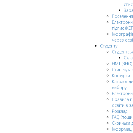
спис
Зар
Поселення
Електрон
підпис (КЕП
Інфографі
через осві
Студенту
Студентсь
Скла
НМТ (ЗНО)
Стипендіа
Конкурси
Каталог ди
вибору
Електронн
Правила п
освіти в з
Розклад
FAQ (поши
Скринька 
Інформаці