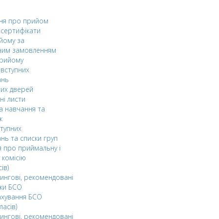
ня про прийом
а сертифікати
йому за
ним замовленням
прийому
вступних
ань
тих дверей
ні листи
а навчання та
к
ступних
нь та списки груп
 про приймальну і
 комісію
ів)
ингові, рекомендовані
ки БСО
ахування БСО
ласів)
ингові, рекомендовані