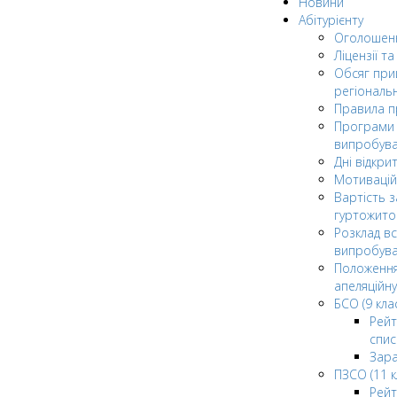
Новини
Абітурієнту
Оголошен
Ліцензії т
Обсяг при
регіональ
Правила 
Програми 
випробув
Дні відкри
Мотивацій
Вартість з
гуртожито
Розклад в
випробува
Положення
апеляційну
БСО (9 клас
Рейт
спис
Зар
ПЗСО (11 к
Рейт