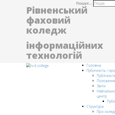
Пошук...
Рівненський
фаховий
коледж
інформаційних
технологій
Головна
Публічність і пр
Публічніст
Положенн
Звіти
Навчально
центр
Публ
Структура
Про колед