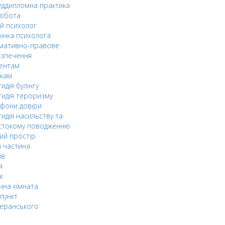
ддипломна практика
робота
й психолог
інка психолога
мативно-правове
езпечення
дентам
ькам
идія булінгу
идія тероризму
фони довіри
идія насильству та
стокому поводженню
ий простір
 частина
ів
я
к
чна кімната
пункт
еранського