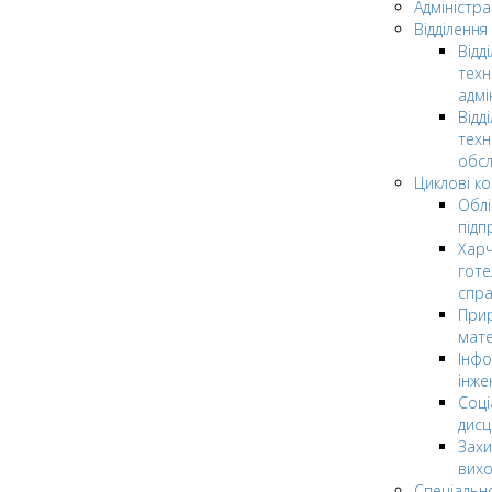
Адміністра
Відділення
Відд
техн
адмі
Відд
техн
обсл
Циклові ком
Облі
підп
Харч
готе
спр
Прир
мате
Інфо
інже
Соці
дисц
Захи
вих
Спеціальн