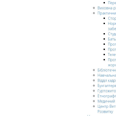
Пере
Виховна 
Практични
Стор
Нор
заб
Сту
Бат
Прот
Прот
Теле
Прот
жор
Бібліотечн
Навчальна
Відділ кадр
Бухгалтері
Гуртожито
Етнографі
Медичний 
Центр Вет
Розвитку