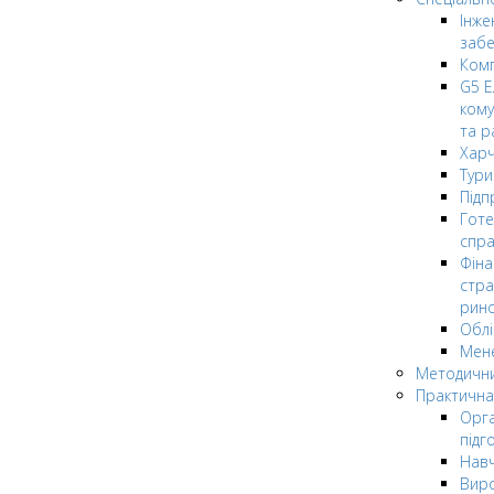
Інже
заб
Комп
G5 Е
кому
та р
Харч
Тури
Підп
Гот
спра
Фіна
стра
рин
Облі
Мен
Методични
Практична
Орга
підг
Навч
Вир