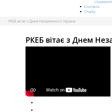
соціально
Контакти
Charity
РКЕБ вітає з Днем Незалежності України
РКЕБ вітає з Днем Нез