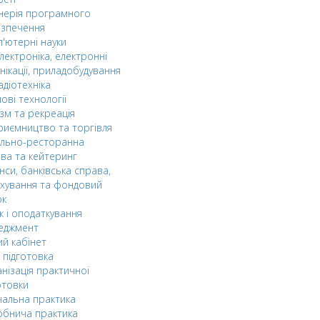
нерія програмного
езпечення
'ютерні науки
лектроніка, електронні
нікації, приладобудування
адіотехніка
ові технології
зм та рекреація
риємництво та торгівля
ельно-ресторанна
ва та кейтеринг
нси, банківська справа,
хування та фондовий
ок
к і оподаткування
еджмент
й кабінет
 підготовка
нізація практичної
отовки
альна практика
обнича практика