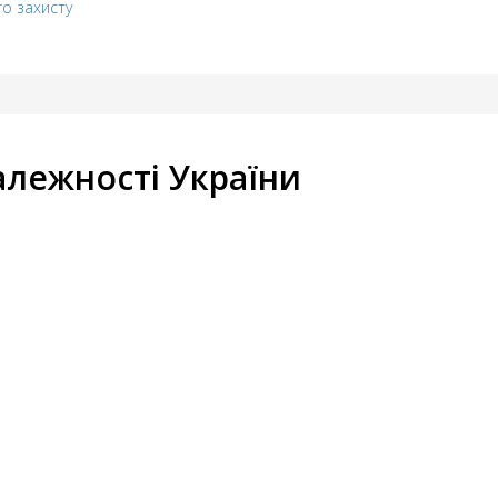
го захисту
алежності України