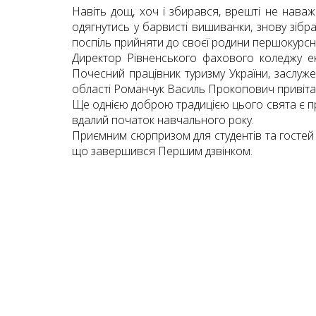
Навіть дощ, хоч і збирався, врешті не наваж
одягнутись у барвисті вишиванки, знову зібра
поспіль прийняти до своєї родини першокурсни
Директор Рівненського фахового коледжу екон
Почесний працівник туризму України, заслуже
області Романчук Василь Прокопович привітав 
Ще однією доброю традицією цього свята є пр
вдалий початок навчального року.
Приємним сюрпризом для студентів та гостей 
що завершився Першим дзвінком.