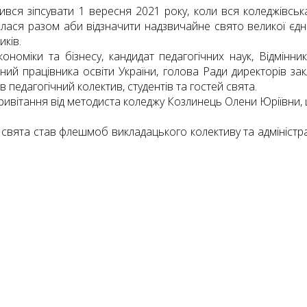
ився зіпсувати 1 вересня 2021 року, коли вся коледжівсь
лася разом аби відзначити надзвичайне свято великої єдност
ків.
оміки та бізнесу, кандидат педагогічних наук, Відмінник
ний працівника освіти України, голова Ради директорів зак
педагогічний колектив, студентів та гостей свята.
ивітання від методиста коледжу Козлинець Олени Юріївни, 
свята став флешмоб викладацького колективу та адміністрац