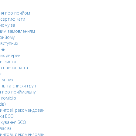
ня про прийом
а сертифікати
йому за
ним замовленням
прийому
вступних
ань
тих дверей
ні листи
а навчання та
к
ступних
нь та списки груп
 про приймальну і
 комісію
ів)
ингові, рекомендовані
ки БСО
ахування БСО
ласів)
ингові, рекомендовані