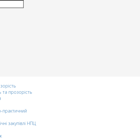
озорість
ь та прозорість
я
-практичний
ічні закупівлі НПЦ
ж