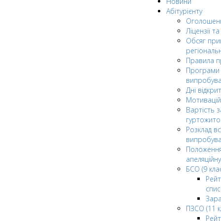
Новини
Абітурієнту
Оголошен
Ліцензії т
Обсяг при
регіональ
Правила 
Програми 
випробув
Дні відкри
Мотивацій
Вартість з
гуртожито
Розклад в
випробува
Положення
апеляційну
БСО (9 клас
Рейт
спис
Зар
ПЗСО (11 к
Рейт