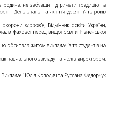
ка родина, не забувши підтримати традицію та
і – День знань, та як і п’ятдесят п’ять років
 охорони здоров’я, Відмінник освіти України,
ладів фахової перед вищої освіти Рівненської
що обсипала житом викладачів та студентів на
ії навчального закладу на чолі з директором,
Викладачі Юлія Колодич та Руслана Федорчук