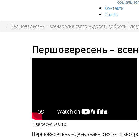
соціально
Контакти
Charity
Першовересень – всенародне свято мудрості, доброти і люд
Першовересень – всена
1 вересня 2021р.
Першовересень – день знань, свято кожної ро