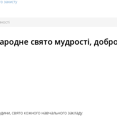
го захисту
яності
родне свято мудрості, добро
дини, свято кожного навчального закладу.