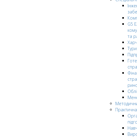
Інже
заб
Комп
G5 Е
кому
та р
Харч
Тури
Підп
Гот
спра
Фіна
стра
рин
Облі
Мен
Методични
Практична
Орга
підг
Навч
Вир