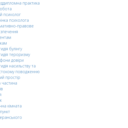
ддипломна практика
робота
й психолог
інка психолога
мативно-правове
езпечення
дентам
ькам
идія булінгу
идія тероризму
фони довіри
идія насильству та
стокому поводженню
ий простір
 частина
ів
я
к
чна кімната
пункт
еранського