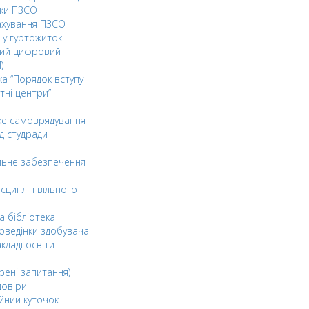
ки ПЗСО
ахування ПЗСО
 у гуртожиток
ний цифровий
)
ка “Порядок вступу
тні центри”
ке самоврядування
д студради
льне забезпечення
сциплін вільного
а бібліотека
оведінки здобувача
акладі освіти
рені запитання)
довіри
йний куточок