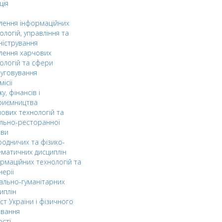
ція
ілення інформаційних
ологій, управління та
ністрування
ілення харчових
ологій та сфери
уговування
ісії
ку, фінансів і
риємництва
ових технологій та
льно-ресторанної
ави
одничих та фізико-
матичних дисциплін
рмаційних технологій та
нерії
ально-гуманітарних
иплін
ст України і фізичного
овання
ості