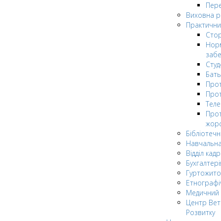
Пере
Виховна 
Практични
Стор
Нор
заб
Сту
Бат
Прот
Прот
Теле
Прот
жор
Бібліотечн
Навчальна
Відділ кадр
Бухгалтері
Гуртожито
Етнографі
Медичний 
Центр Вет
Розвитку