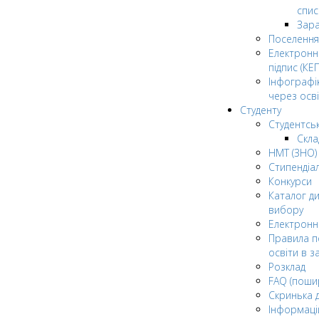
спис
Зар
Поселення
Електрон
підпис (КЕП
Інфографі
через осві
Студенту
Студентсь
Скла
НМТ (ЗНО)
Стипендіа
Конкурси
Каталог ди
вибору
Електронн
Правила п
освіти в з
Розклад
FAQ (поши
Скринька 
Інформаці