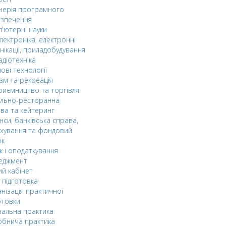
нерія програмного
езпечення
'ютерні науки
лектроніка, електронні
нікації, приладобудування
адіотехніка
ові технології
зм та рекреація
риємництво та торгівля
ельно-ресторанна
ва та кейтеринг
нси, банківська справа,
хування та фондовий
ок
к і оподаткування
еджмент
й кабінет
 підготовка
нізація практичної
отовки
альна практика
обнича практика