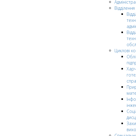
Адміністра
Відділення
Відд
техн
адмі
Відд
техн
обсл
Циклові ком
Облі
підп
Харч
готе
спр
Прир
мате
Інфо
інже
Соці
дисц
Захи
вих
Спеціальн