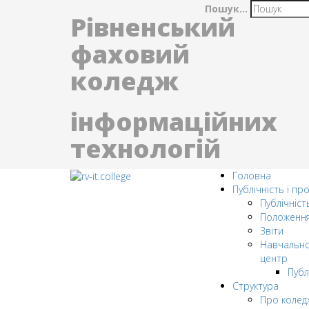
Пошук...
Рівненський
фаховий
коледж
інформаційних
технологій
Головна
Публічність і пр
Публічніст
Положенн
Звіти
Навчально
центр
Публ
Структура
Про колед