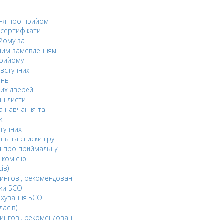
ня про прийом
а сертифікати
йому за
ним замовленням
прийому
вступних
ань
тих дверей
ні листи
а навчання та
к
ступних
нь та списки груп
 про приймальну і
 комісію
ів)
ингові, рекомендовані
ки БСО
ахування БСО
ласів)
ингові, рекомендовані