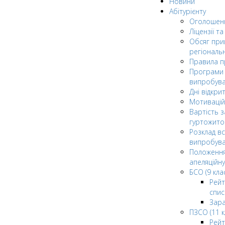
Новини
Абітурієнту
Оголошен
Ліцензії т
Обсяг при
регіональ
Правила 
Програми 
випробув
Дні відкри
Мотивацій
Вартість з
гуртожито
Розклад в
випробува
Положення
апеляційну
БСО (9 клас
Рейт
спис
Зар
ПЗСО (11 к
Рейт