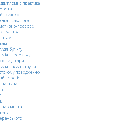
ддипломна практика
робота
й психолог
інка психолога
мативно-правове
езпечення
дентам
ькам
идія булінгу
идія тероризму
фони довіри
идія насильству та
стокому поводженню
ий простір
 частина
ів
я
к
чна кімната
пункт
еранського