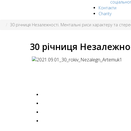
соціально
Контакти
Charity
30 річниця Незалежності. Ментальні риси характеру та стер
30 річниця Незалежнос