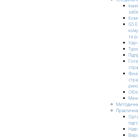
Інже
заб
Комп
G5 Е
кому
та р
Харч
Тури
Підп
Гот
спра
Фіна
стра
рин
Облі
Мен
Методични
Практична
Орга
підг
Навч
Вир