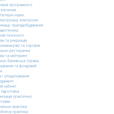
нерія програмного
езпечення
'ютерні науки
лектроніка, електронні
нікації, приладобудування
адіотехніка
ові технології
зм та рекреація
риємництво та торгівля
ельно-ресторанна
ва та кейтеринг
нси, банківська справа,
хування та фондовий
ок
к і оподаткування
еджмент
й кабінет
 підготовка
нізація практичної
отовки
альна практика
обнича практика