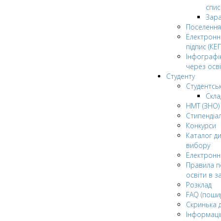
спис
Зар
Поселення
Електрон
підпис (КЕП
Інфографі
через осві
Студенту
Студентсь
Скла
НМТ (ЗНО)
Стипендіа
Конкурси
Каталог ди
вибору
Електронн
Правила п
освіти в з
Розклад
FAQ (поши
Скринька 
Інформаці