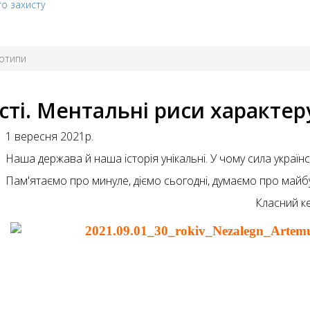
го захисту
еотипи
ті. Ментальні риси характер
1 вересня 2021р.
Наша держава й наша історія унікальні. У чому сила україн
Пам'ятаємо про минуле, діємо сьогодні, думаємо про майб
Класний ке