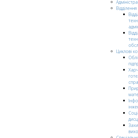
Адміністра
Відділення
Відд
техн
адмі
Відд
техн
обсл
Циклові ком
Облі
підп
Харч
готе
спр
Прир
мате
Інфо
інже
Соці
дисц
Захи
вих
Спеціальн