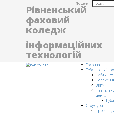
Пошук...
Рівненський
фаховий
коледж
інформаційних
технологій
Головна
Публічність і пр
Публічніст
Положенн
Звіти
Навчально
центр
Публ
Структура
Про колед