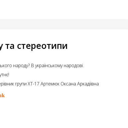
у та стереотипи
ського народу? В українському народові.
утнє!
рівник групи ХТ-17 Артемюк Оксана Аркадіївна