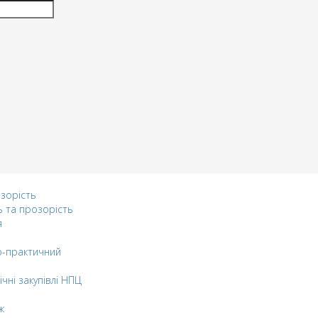
озорість
ь та прозорість
я
-практичний
ічні закупівлі НПЦ
ж