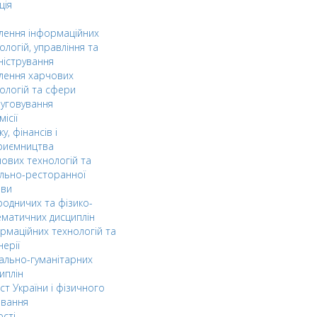
ція
ілення інформаційних
ологій, управління та
ністрування
ілення харчових
ологій та сфери
уговування
ісії
ку, фінансів і
риємництва
ових технологій та
льно-ресторанної
ави
одничих та фізико-
матичних дисциплін
рмаційних технологій та
нерії
ально-гуманітарних
иплін
ст України і фізичного
овання
ості