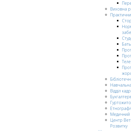
Пере
Виховна 
Практични
Стор
Нор
заб
Сту
Бат
Прот
Прот
Теле
Прот
жор
Бібліотечн
Навчальна
Відділ кадр
Бухгалтері
Гуртожито
Етнографі
Медичний 
Центр Вет
Розвитку