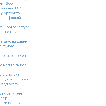
ки ПЗСО
ахування ПЗСО
 у гуртожиток
ний цифровий
)
ка “Порядок вступу
тні центри”
ке самоврядування
д студради
льне забезпечення
сциплін вільного
а бібліотека
оведінки здобувача
акладі освіти
рені запитання)
довіри
йний куточок