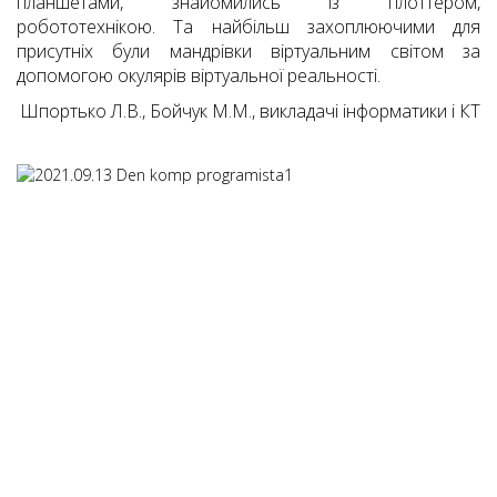
планшетами, знайомились із плоттером,
робототехнікою. Та найбільш захоплюючими для
присутніх були мандрівки віртуальним світом за
допомогою окулярів віртуальної реальності.
Шпортько Л.В., Бойчук М.М., викладачі інформатики і КТ