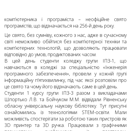
комп’ютерника і програміста – неофіційне свято
програмістів, що відзначається на 256-й день року.
Це свято, без сумніву, кожного з нас, адже в сучасному
світі неможливо обійтися без комп’ютерної техніки та
комп’ютерних технологій, що дозволяють працювати
відповідно до умов, продиктованих часом.
В цей день студенти коледжу групи ІПЗ-1, що
навчаються в коледжі за спеціальністю «Інженерія
програмного забезпечення», провели у кожній групі
інформаційну п’ятихвилинку, під час якої розповіли про
це свято та чому його відзначають саме в цей день.
Студенти 1 курсу групи ІПЗ-3 разом з викладачами
Шпортько Л.В. та Бойчуком М.М. відвідали Рівненську
обласну універсальну наукову бібліотеку. Тут присутні
ознайомились із технологіями STEM-освіти. Мали
можливість спостерігати за роботою таких пристроїв як
3D принтер та 3D ручка. Працювали з графічними