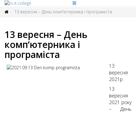
13 вересня – День комп’ютерника і програміста
13 вересня – День
комп’ютерника і
програміста
13
вересня
2021р.
13
вересня
2021 року
– День