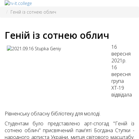
Геній із сотнею облич
Геній із сотнею облич
16
вересня
2021р.
16
вересня
група
ХТ-19
відвідала
Рівненську обласну бібліотеку для молоді.
Студентам було представлено арт-спогад "Геній із
сотнею облич" присвячений пам'яті Богдана Ступки -
народного артиста України, митця світового масштабу.