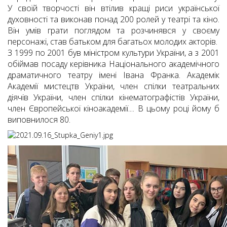
У своїй творчості він втілив кращі риси української
духовності та виконав понад 200 ролей у театрі та кіно.
Він умів грати поглядом та розчинявся у своєму
персонажі, став батьком для багатьох молодих акторів.
З 1999 по 2001 був міністром культури України, а з 2001
обіймав посаду керівника Національного академічного
драматичного театру імені Івана Франка. Академік
Академії мистецтв України, член спілки театральних
діячів України, член спілки кінематографістів України,
член Європейської кіноакадемії.... В цьому році йому б
виповнилося 80.