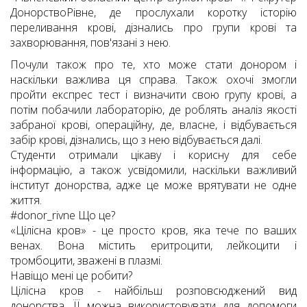
ДонорствоРівне, де прослухали коротку історію
переливання крові, дізнались про групи крові та
захворювання, пов'язані з нею.
Почули також про те, хто може стати донором і
наскільки важлива ця справа. Також охочі змогли
пройти експрес тест і визначити свою групу крові, а
потім побачили лабораторію, де роблять аналіз якості
забраної крові, операційну, де, власне, і відбувається
забір крові, дізнались, що з нею відбувається далі.
Студенти отримали цікаву і корисну для себе
інформацію, а також усвідомили, наскільки важливий
інститут донорства, адже це може врятувати не одне
життя.
#donor_rivne Що це?
«Цілісна кров» - це просто кров, яка тече по ваших
венах. Вона містить еритроцити, лейкоцити і
тромбоцити, зважені в плазмі.
Навіщо мені це робити?
Цілісна кров - найбільш розповсюджений вид
донорства. ЇЇ можна використовувати для допомоги