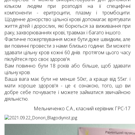
кільком людям при розподілі на її специфічні
компоненти - еритроцити, плазму і тромбоцити.
Щоденне донорство цільної крові допомагає врятувати
життя дітей і дорослих, які борються за виживання при
раку, захворюваннях крові, травмах і багато іншого.
Фактичне пожертвування може бути дуже швидким, але
ви повинні провести з нами близько години. Ви можете
здавати цільну кров кожні 60 днів. протягом цього часу
піклуйтеся про своє здоров'я.
Вам повинно бути 18 років або більше, щоб здавати
цільну кров.
Ваша вага має бути не менше 50кг, а краще від 55кг. і
мати хороше здоров'я - це є ознакою, того, що ви
добре себе почуваєте і можете займатися звичайною
діяльністю.
Мельниченко С.А., класний керівник ГРС-17