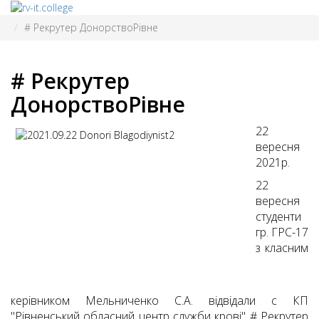
# Рекрутер ДонорствоРівне
# Рекрутер
ДонорствоРівне
22
вересня
2021р.
22
вересня
студенти
гр. ГРС-17
з класним
керівником Мельниченко С.А. відвідали с КП
"Рівненський обласний центр служби крові" # Рекрутер