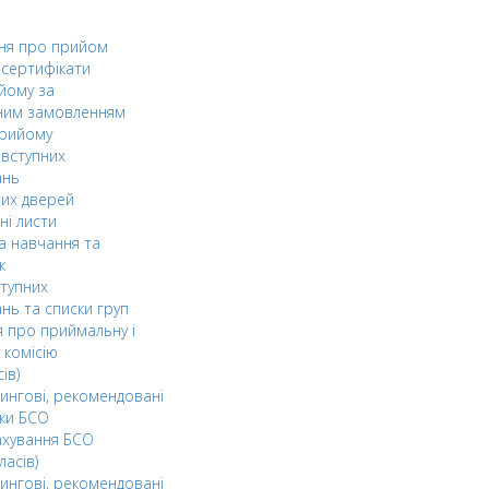
ня про прийом
а сертифікати
йому за
ним замовленням
прийому
вступних
ань
тих дверей
ні листи
а навчання та
к
ступних
нь та списки груп
 про приймальну і
 комісію
ів)
ингові, рекомендовані
ки БСО
ахування БСО
ласів)
ингові, рекомендовані