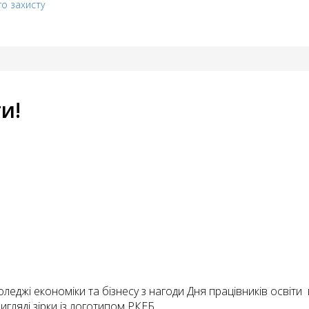
го захисту
и!
леджі економіки та бізнесу з нагоди Дня працівників освіти
игляді зірки із логотипом РКЕБ.