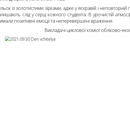
ьок із золотистими зірками, адже у яскравій і неповторній 
алишають слід у серці кожного студента. В урочистій атмос
римали позитивні емоції та неперевершені враження.
Викладачі циклової комісії обліково-еко