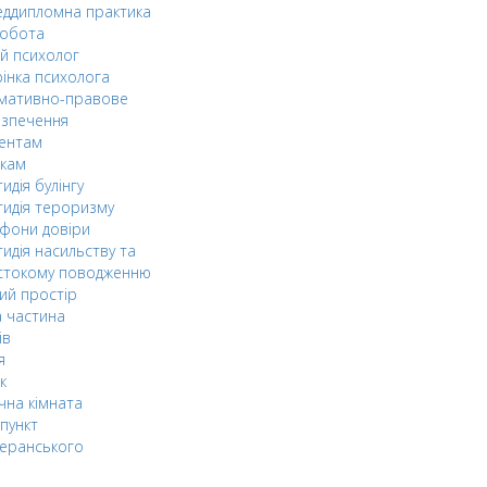
ддипломна практика
робота
й психолог
інка психолога
мативно-правове
езпечення
дентам
ькам
идія булінгу
идія тероризму
фони довіри
идія насильству та
стокому поводженню
ий простір
 частина
ів
я
к
чна кімната
пункт
еранського