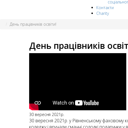
соціально
Контакти
Charity
День працівників освіти!
День працівників освіт
30 вересня 2021р.
30 вересня 2021р. у Рівненському фаховому ко
коледжу і вручали смачні солодкі подарунки у в