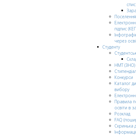
спис
Зар
Поселення
Електрон
підпис (КЕП
Інфографі
через осві
Студенту
Студентсь
Скла
НМТ (ЗНО)
Стипендіа
Конкурси
Каталог ди
вибору
Електронн
Правила п
освіти в з
Розклад
FAQ (поши
Скринька 
Інформаці