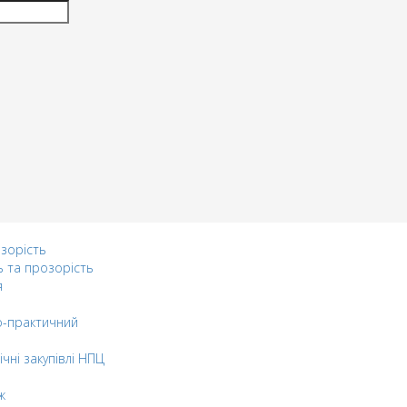
озорість
ь та прозорість
я
-практичний
ічні закупівлі НПЦ
ж