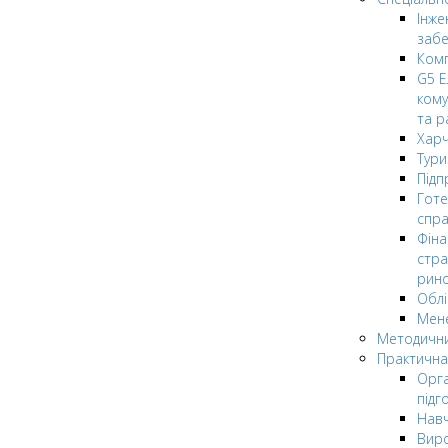
Інже
заб
Комп
G5 Е
кому
та р
Харч
Тури
Підп
Гот
спра
Фіна
стра
рин
Облі
Мен
Методични
Практична
Орга
підг
Навч
Вир