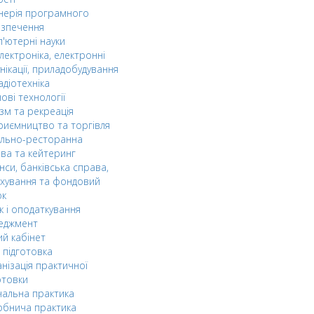
нерія програмного
езпечення
'ютерні науки
лектроніка, електронні
нікації, приладобудування
адіотехніка
ові технології
зм та рекреація
риємництво та торгівля
ельно-ресторанна
ва та кейтеринг
нси, банківська справа,
хування та фондовий
ок
к і оподаткування
еджмент
й кабінет
 підготовка
нізація практичної
отовки
альна практика
обнича практика