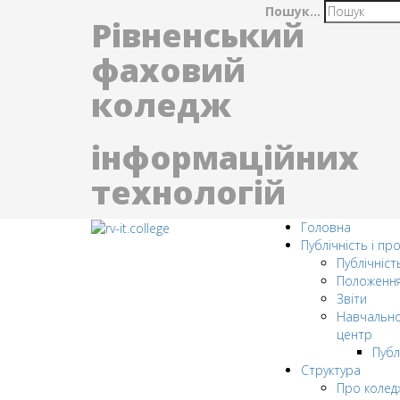
Пошук...
Рівненський
фаховий
коледж
інформаційних
технологій
Головна
Публічність і пр
Публічніст
Положенн
Звіти
Навчально
центр
Публ
Структура
Про колед