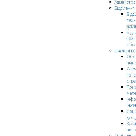
Адміністра
Відділення
Відд
техн
адмі
Відд
техн
обсл
Циклові ком
Облі
підп
Харч
готе
спр
Прир
мате
Інфо
інже
Соці
дисц
Захи
вих
Спеціальн