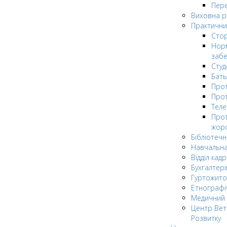
Пере
Виховна 
Практични
Стор
Нор
заб
Сту
Бат
Прот
Прот
Теле
Прот
жор
Бібліотечн
Навчальна
Відділ кадр
Бухгалтері
Гуртожито
Етнографі
Медичний 
Центр Вет
Розвитку