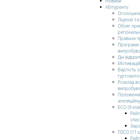
Новини
Абітурієнту
Оголошен
Ліцензії т
Обсяг при
регіональ
Правила 
Програми 
випробув
Дні відкри
Мотивацій
Вартість з
гуртожито
Розклад в
випробува
Положення
апеляційну
БСО (9 клас
Рейт
спис
Зар
ПЗСО (11 к
Рейт