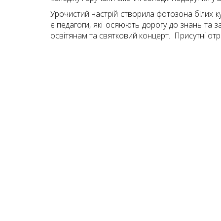
Урочистий настрій створила фотозона білих кул
є педагоги, які осяюють дорогу до знань та з
освітянам та святковий концерт. Присутні от