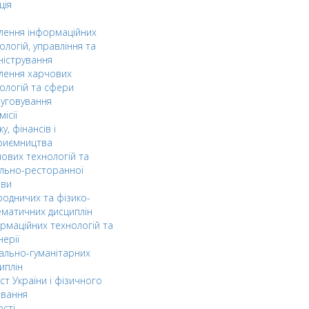
ція
ілення інформаційних
ологій, управління та
ністрування
ілення харчових
ологій та сфери
уговування
ісії
ку, фінансів і
риємництва
ових технологій та
льно-ресторанної
ави
одничих та фізико-
матичних дисциплін
рмаційних технологій та
нерії
ально-гуманітарних
иплін
ст України і фізичного
овання
ості