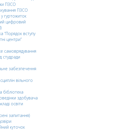
ки ПЗСО
ахування ПЗСО
 у гуртожиток
ний цифровий
)
ка “Порядок вступу
тні центри”
ке самоврядування
д студради
льне забезпечення
сциплін вільного
а бібліотека
оведінки здобувача
акладі освіти
рені запитання)
довіри
йний куточок