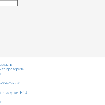
озорість
ь та прозорість
я
-практичний
ічні закупівлі НПЦ
ж