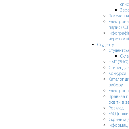
спис
Зар
Поселення
Електрон
підпис (КЕП
Інфографі
через осві
Студенту
Студентсь
Скла
НМТ (ЗНО)
Стипендіа
Конкурси
Каталог ди
вибору
Електронн
Правила п
освіти в з
Розклад
FAQ (поши
Скринька 
Інформаці