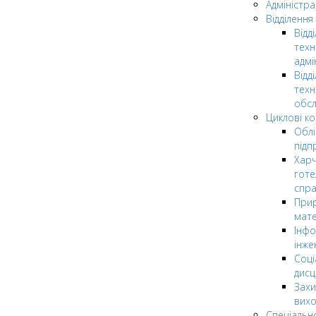
Адміністра
Відділення
Відд
техн
адмі
Відд
техн
обсл
Циклові ком
Облі
підп
Харч
готе
спр
Прир
мате
Інфо
інже
Соці
дисц
Захи
вих
Спеціальн