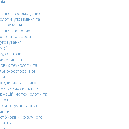
ція
ілення інформаційних
ологій, управління та
ністрування
ілення харчових
ологій та сфери
уговування
ісії
ку, фінансів і
риємництва
ових технологій та
льно-ресторанної
ави
одничих та фізико-
матичних дисциплін
рмаційних технологій та
нерії
ально-гуманітарних
иплін
ст України і фізичного
овання
ості