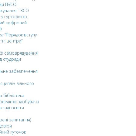
ки ПЗСО
ахування ПЗСО
 у гуртожиток
ний цифровий
)
ка “Порядок вступу
тні центри”
ке самоврядування
д студради
льне забезпечення
сциплін вільного
а бібліотека
оведінки здобувача
акладі освіти
рені запитання)
довіри
йний куточок