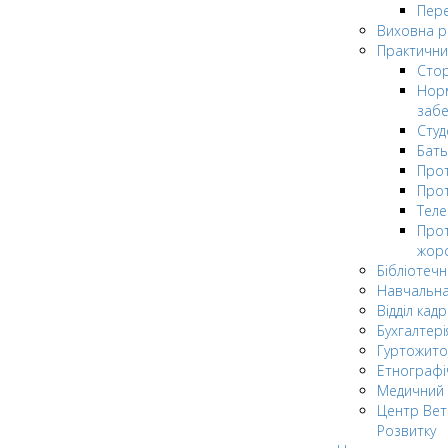
Пере
Виховна 
Практични
Стор
Нор
заб
Сту
Бат
Прот
Прот
Теле
Прот
жор
Бібліотечн
Навчальна
Відділ кадр
Бухгалтері
Гуртожито
Етнографі
Медичний 
Центр Вет
Розвитку