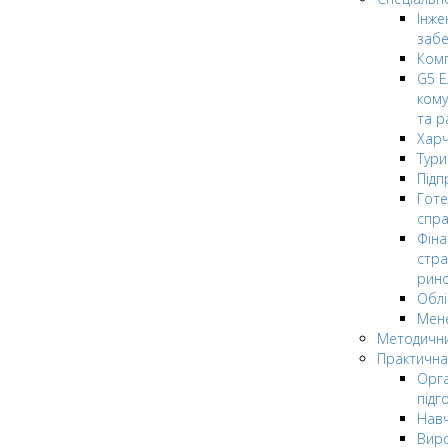
Інже
заб
Комп
G5 Е
кому
та р
Харч
Тури
Підп
Гот
спра
Фіна
стра
рин
Облі
Мен
Методични
Практична
Орга
підг
Навч
Вир