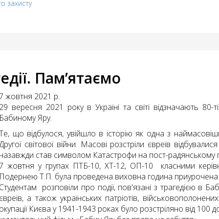
го захисту
гедії. Пам’ятаємо
7 жовтня 2021 р.
29 вересня 2021 року в Україні та світі відзначають 80-ті
Бабиному Яру.
Те, що відбулося, увійшло в історію як одна з наймасові
Другої світової війни. Масові розстріли євреїв відбувалис
назавжди став символом Катастрофи на пост-радянському п
7 жовтня у групах ПТБ-10, ХТ-12, ОП-10 класними керів
Подернею Т.П. була проведена виховна година приурочена 
Студентам розповіли про події, пов'язані з трагедією в Ба
євреїв, а також українських патріотів, військовополонених
окупації Києва у 1941-1943 роках було розстріляно від 100 до 