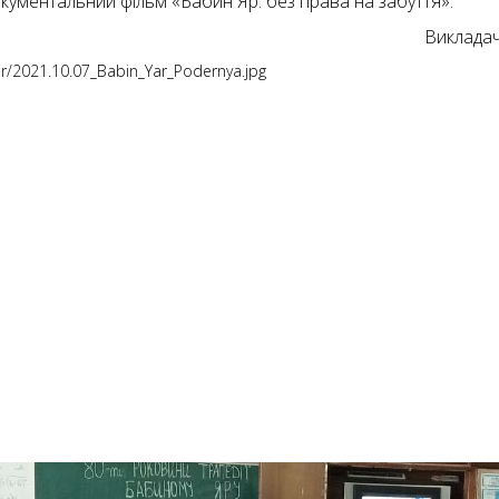
окументальний фільм «Бабин Яр: без права на забуття».
Викладач