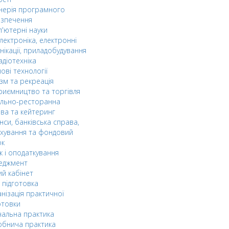
нерія програмного
езпечення
'ютерні науки
лектроніка, електронні
нікації, приладобудування
адіотехніка
ові технології
зм та рекреація
риємництво та торгівля
ельно-ресторанна
ва та кейтеринг
нси, банківська справа,
хування та фондовий
ок
к і оподаткування
еджмент
й кабінет
 підготовка
нізація практичної
отовки
альна практика
обнича практика