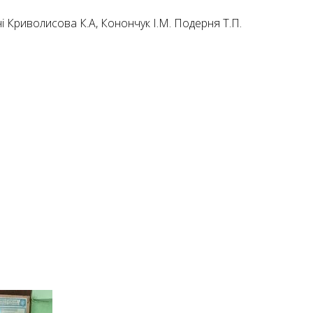
і Криволисова К.А, Конончук І.М. Подерня Т.П.