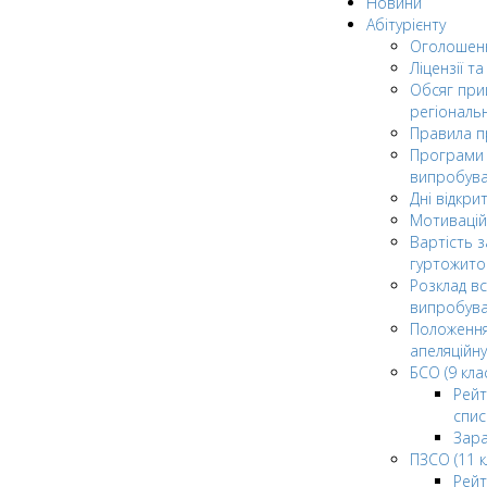
Новини
Абітурієнту
Оголошен
Ліцензії т
Обсяг при
регіональ
Правила 
Програми 
випробув
Дні відкри
Мотивацій
Вартість з
гуртожито
Розклад в
випробува
Положення
апеляційну
БСО (9 клас
Рейт
спис
Зар
ПЗСО (11 к
Рейт