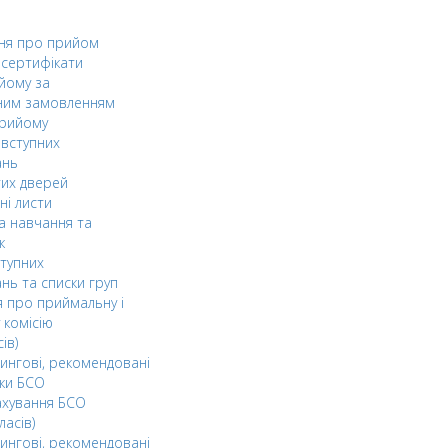
ня про прийом
а сертифікати
йому за
ним замовленням
прийому
вступних
ань
тих дверей
ні листи
а навчання та
к
ступних
нь та списки груп
 про приймальну і
 комісію
ів)
ингові, рекомендовані
ки БСО
ахування БСО
ласів)
ингові, рекомендовані