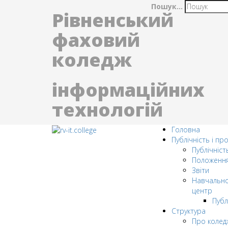
Пошук...
Рівненський
фаховий
коледж
інформаційних
технологій
Головна
Публічність і пр
Публічніст
Положенн
Звіти
Навчально
центр
Публ
Структура
Про колед