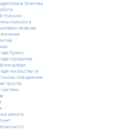
ддипломна практика
робота
й психолог
інка психолога
мативно-правове
езпечення
дентам
ькам
идія булінгу
идія тероризму
фони довіри
идія насильству та
стокому поводженню
ий простір
 частина
ів
я
к
чна кімната
пункт
еранського