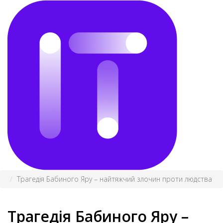
Трагедія Бабиного Яру – найтяжчий злочин проти людства
Трагедія Бабиного Яру –