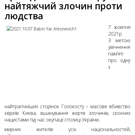
найтяжчий злочин проти
людства
7 жовтня
2021р.
З метою
увічнення
пам’яті
про одну
з
найтрагічніших сторінок Голокосту – масове вбивство
євреїв Києва; вшанування жертв злочинів, скоєних
нацистами під час окупації столиці України,
мирних жителів усіх національностей,