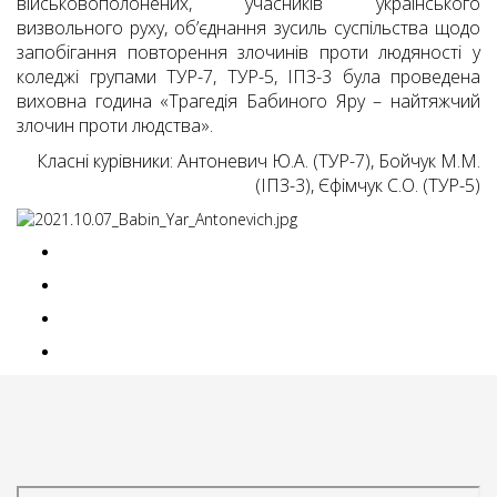
військовополонених, учасників українського
визвольного руху, об’єднання зусиль суспільства щодо
запобігання повторення злочинів проти людяності у
коледжі групами ТУР-7, ТУР-5, ІПЗ-3 була проведена
виховна година «Трагедія Бабиного Яру – найтяжчий
злочин проти людства».
Класні курівники: Антоневич Ю.А. (ТУР-7), Бойчук М.М.
(ІПЗ-3), Єфімчук С.О. (ТУР-5)